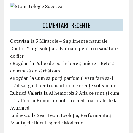
COMENTARII RECENTE
Octavian
la
3 Miracole – Suplimente naturale
Doctor Yang, soluția salvatoare pentru o sănătate
de fier
eBogdan
la
Pulpe de pui în bere și miere – Rețetă
delicioasă de sărbătoare
eBogdan
la
Cum să porți parfumul vara fără să-l
trădezi: ghid pentru iubitorii de esențe sofisticate
Rubrică Valeria
la
Ai hemoroizi? Afla ce sunt și cum
îi tratăm cu Hemoroplant – remedii naturale de la
Ayurmed
Eminescu
la
Seat Leon: Evoluția, Performanța și
Avantajele Unei Legende Moderne