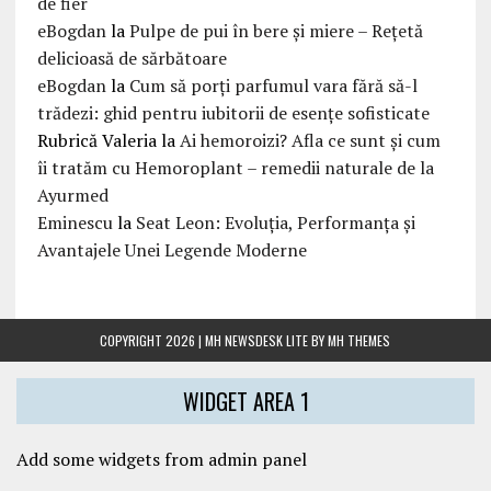
de fier
eBogdan
la
Pulpe de pui în bere și miere – Rețetă
delicioasă de sărbătoare
eBogdan
la
Cum să porți parfumul vara fără să-l
trădezi: ghid pentru iubitorii de esențe sofisticate
Rubrică Valeria
la
Ai hemoroizi? Afla ce sunt și cum
îi tratăm cu Hemoroplant – remedii naturale de la
Ayurmed
Eminescu
la
Seat Leon: Evoluția, Performanța și
Avantajele Unei Legende Moderne
COPYRIGHT 2026 | MH NEWSDESK LITE BY
MH THEMES
WIDGET AREA 1
Add some widgets from admin panel