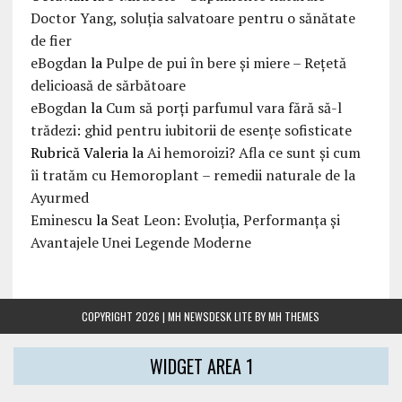
Doctor Yang, soluția salvatoare pentru o sănătate
de fier
eBogdan
la
Pulpe de pui în bere și miere – Rețetă
delicioasă de sărbătoare
eBogdan
la
Cum să porți parfumul vara fără să-l
trădezi: ghid pentru iubitorii de esențe sofisticate
Rubrică Valeria
la
Ai hemoroizi? Afla ce sunt și cum
îi tratăm cu Hemoroplant – remedii naturale de la
Ayurmed
Eminescu
la
Seat Leon: Evoluția, Performanța și
Avantajele Unei Legende Moderne
COPYRIGHT 2026 | MH NEWSDESK LITE BY
MH THEMES
WIDGET AREA 1