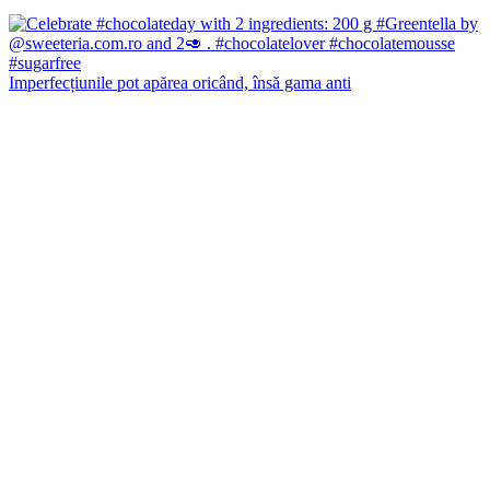
Imperfecțiunile pot apărea oricând, însă gama anti