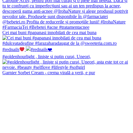
Cei mai buni #papanasi innobilati de cea mai buna
#rednails
#goldenhourlight , linişte şi puţin curaj. Uneori,
Garnier Sorbet Cream - crema virală a verii, e pur