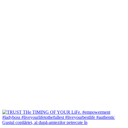
Gustul copilăriei, al după-amiezilor petrecute în