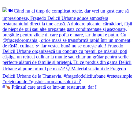
#
Prânzul care arată ca într-un restaurant, dar î