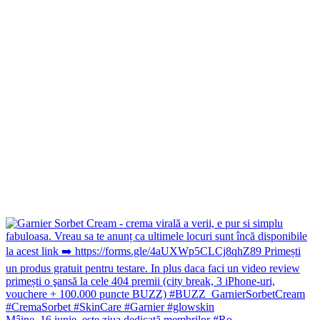
Mâine, 16 iunie, este ziua dedicată membrilor #Ro