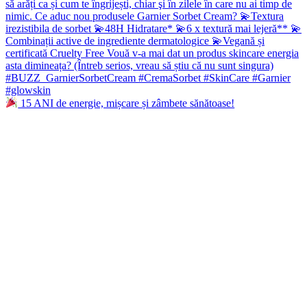
15 ANI de energie, mișcare și zâmbete sănătoase!