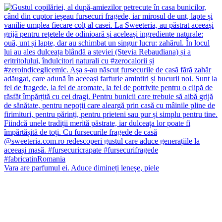
Vara are parfumul ei. Aduce dimineți leneșe, piele