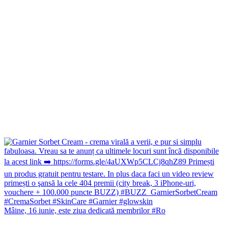
Mâine, 16 iunie, este ziua dedicată membrilor #Ro