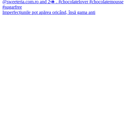
Imperfecțiunile pot apărea oricând, însă gama anti