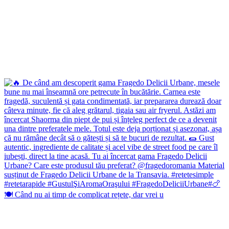
🍽️ Când nu ai timp de complicat rețete, dar vrei u