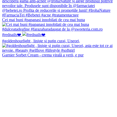
Cei mai buni #papanasi innobilati de cea mai buna
#rednails❤️
#goldenhourlight , linişte şi puţin curaj. Uneori,
Garnier Sorbet Cream - crema virală a verii, e pur