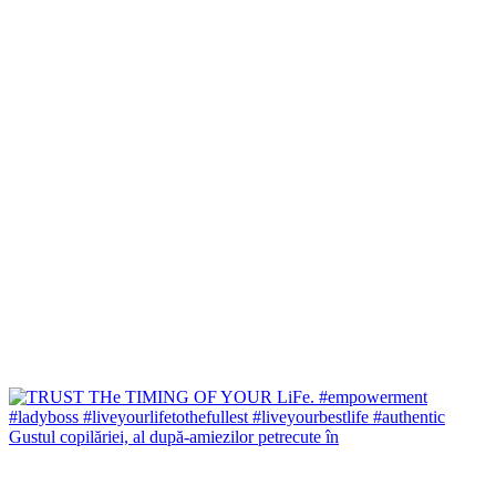
Gustul copilăriei, al după-amiezilor petrecute în