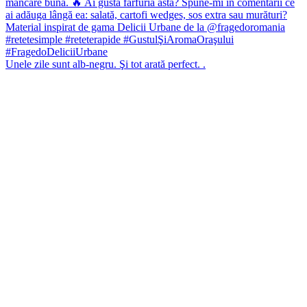
Unele zile sunt alb-negru. Şi tot arată perfect. .