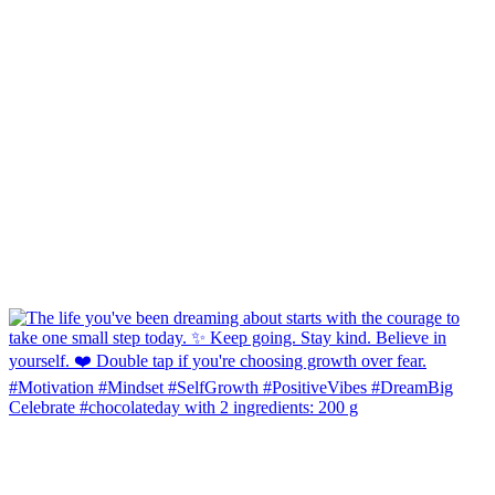
Celebrate #chocolateday with 2 ingredients: 200 g