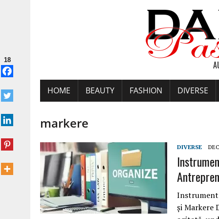
18
A
HOME
BEAUTY
FASHION
DIVERSE
markere
DIVERSE
DEC
Instrumen
Antrepren
Instrumente
și Markere 