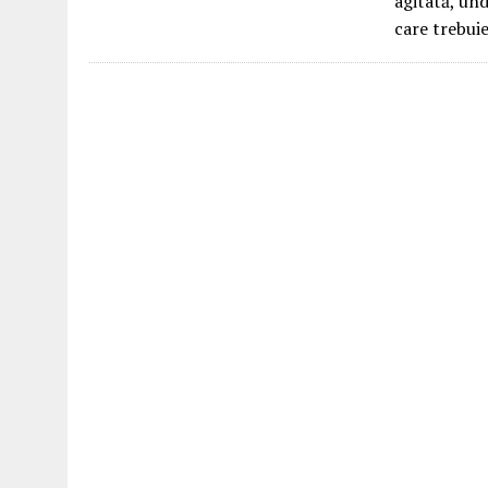
agitată, un
care trebui