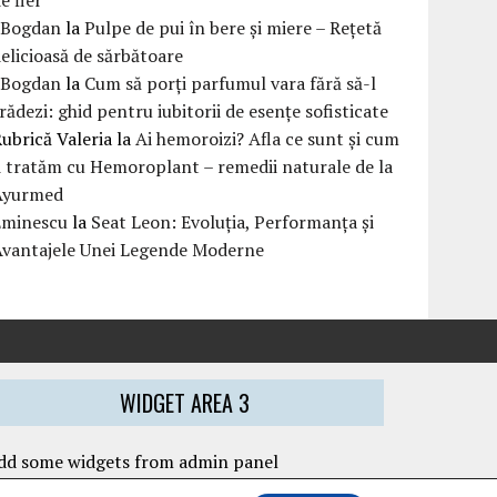
eBogdan
la
Pulpe de pui în bere și miere – Rețetă
elicioasă de sărbătoare
eBogdan
la
Cum să porți parfumul vara fără să-l
rădezi: ghid pentru iubitorii de esențe sofisticate
ubrică Valeria
la
Ai hemoroizi? Afla ce sunt și cum
i tratăm cu Hemoroplant – remedii naturale de la
Ayurmed
Eminescu
la
Seat Leon: Evoluția, Performanța și
Avantajele Unei Legende Moderne
WIDGET AREA 3
dd some widgets from admin panel