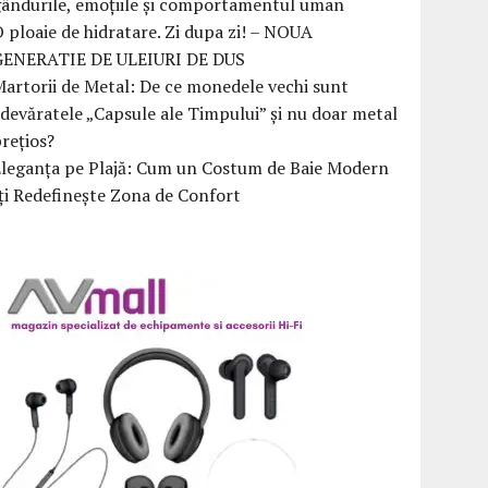
ândurile, emoțiile și comportamentul uman
 ploaie de hidratare. Zi dupa zi! – NOUA
GENERATIE DE ULEIURI DE DUS
artorii de Metal: De ce monedele vechi sunt
devăratele „Capsule ale Timpului” și nu doar metal
rețios?
Eleganța pe Plajă: Cum un Costum de Baie Modern
ți Redefinește Zona de Confort