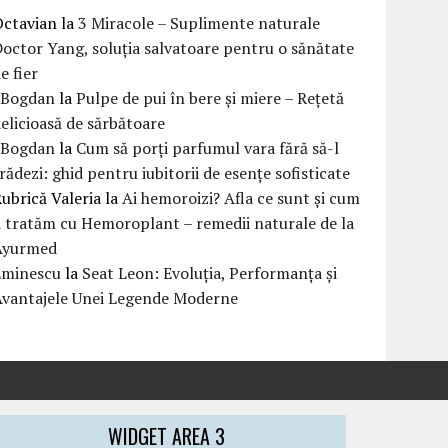
Octavian
la
3 Miracole – Suplimente naturale
octor Yang, soluția salvatoare pentru o sănătate
e fier
eBogdan
la
Pulpe de pui în bere și miere – Rețetă
elicioasă de sărbătoare
eBogdan
la
Cum să porți parfumul vara fără să-l
rădezi: ghid pentru iubitorii de esențe sofisticate
ubrică Valeria
la
Ai hemoroizi? Afla ce sunt și cum
i tratăm cu Hemoroplant – remedii naturale de la
Ayurmed
Eminescu
la
Seat Leon: Evoluția, Performanța și
Avantajele Unei Legende Moderne
WIDGET AREA 3