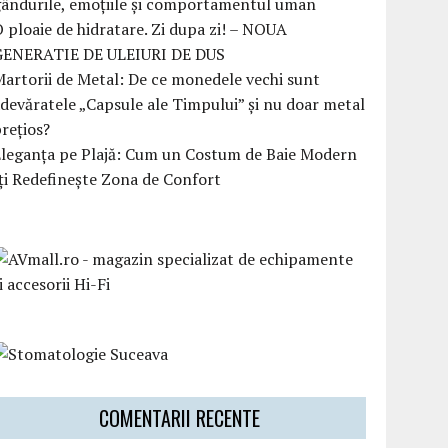
ândurile, emoțiile și comportamentul uman
 ploaie de hidratare. Zi dupa zi! – NOUA
GENERATIE DE ULEIURI DE DUS
artorii de Metal: De ce monedele vechi sunt
devăratele „Capsule ale Timpului” și nu doar metal
rețios?
Eleganța pe Plajă: Cum un Costum de Baie Modern
ți Redefinește Zona de Confort
COMENTARII RECENTE