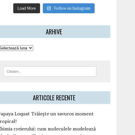
Follow on Instagram
Load More
ARHIVE
ARTICOLE RECENTE
Papaya Loquat Trăiește un savuros moment
ropical!
himia creierului: cum moleculele modelează