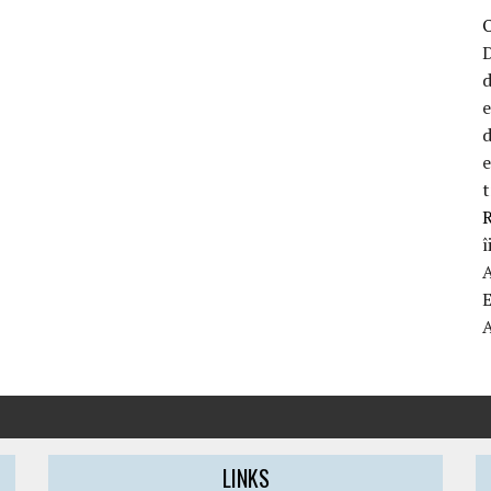
D
d
d
t
R
î
LINKS