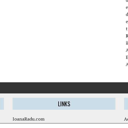
d
t
R
î
LINKS
IoanaRadu.com
A
caietul-cristinei.ro