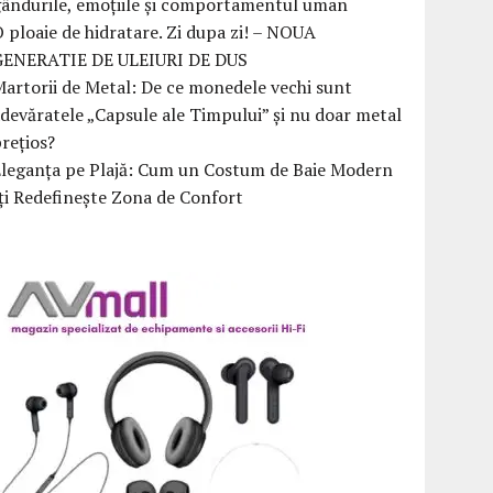
ândurile, emoțiile și comportamentul uman
 ploaie de hidratare. Zi dupa zi! – NOUA
GENERATIE DE ULEIURI DE DUS
artorii de Metal: De ce monedele vechi sunt
devăratele „Capsule ale Timpului” și nu doar metal
rețios?
Eleganța pe Plajă: Cum un Costum de Baie Modern
ți Redefinește Zona de Confort