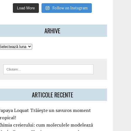
Follow on Instagram
Load More
ARHIVE
ARTICOLE RECENTE
Papaya Loquat Trăiește un savuros moment
ropical!
himia creierului: cum moleculele modelează