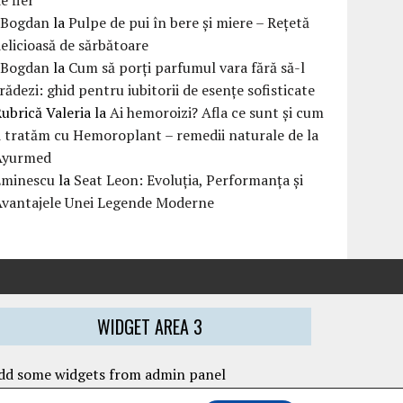
eBogdan
la
Pulpe de pui în bere și miere – Rețetă
elicioasă de sărbătoare
eBogdan
la
Cum să porți parfumul vara fără să-l
rădezi: ghid pentru iubitorii de esențe sofisticate
ubrică Valeria
la
Ai hemoroizi? Afla ce sunt și cum
i tratăm cu Hemoroplant – remedii naturale de la
Ayurmed
Eminescu
la
Seat Leon: Evoluția, Performanța și
Avantajele Unei Legende Moderne
WIDGET AREA 3
dd some widgets from admin panel