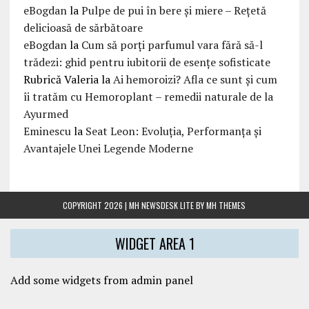
eBogdan
la
Pulpe de pui în bere și miere – Rețetă
delicioasă de sărbătoare
eBogdan
la
Cum să porți parfumul vara fără să-l
trădezi: ghid pentru iubitorii de esențe sofisticate
Rubrică Valeria
la
Ai hemoroizi? Afla ce sunt și cum
îi tratăm cu Hemoroplant – remedii naturale de la
Ayurmed
Eminescu
la
Seat Leon: Evoluția, Performanța și
Avantajele Unei Legende Moderne
COPYRIGHT 2026 | MH NEWSDESK LITE BY
MH THEMES
WIDGET AREA 1
Add some widgets from admin panel