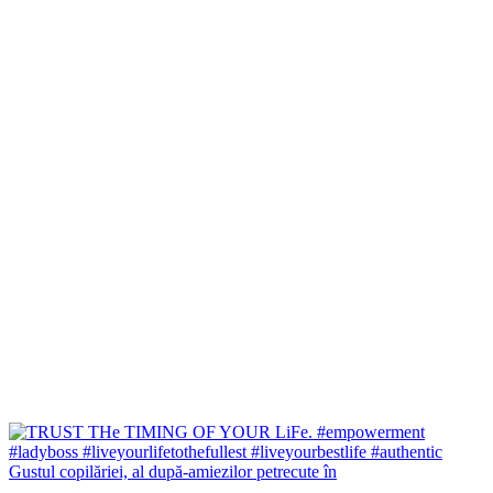
Gustul copilăriei, al după-amiezilor petrecute în