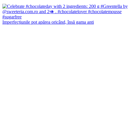
Imperfecțiunile pot apărea oricând, însă gama anti