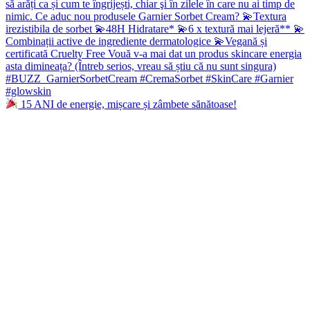
15 ANI de energie, mișcare și zâmbete sănătoase!