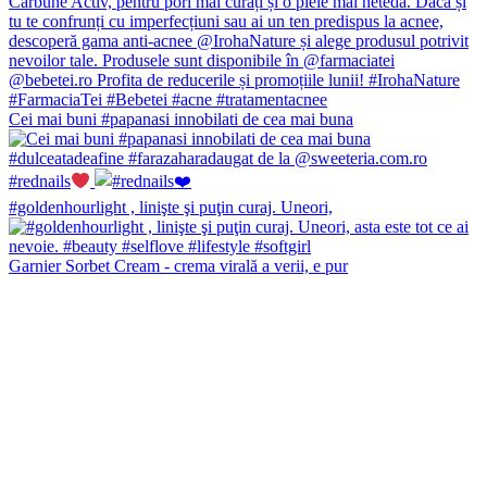
Cei mai buni #papanasi innobilati de cea mai buna
#rednails
#goldenhourlight , linişte şi puţin curaj. Uneori,
Garnier Sorbet Cream - crema virală a verii, e pur