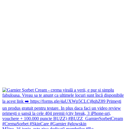
Mâine, 16 iunie, este ziua dedicată membrilor #Ro