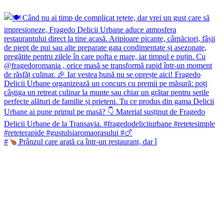
#
Prânzul care arată ca într-un restaurant, dar î