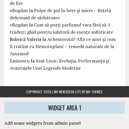
de fier
eBogdan
la
Pulpe de pui în bere și miere – Rețetă
delicioasă de sărbătoare
eBogdan
la
Cum să porți parfumul vara fără să-l
trădezi: ghid pentru iubitorii de esențe sofisticate
Rubrică Valeria
la
Ai hemoroizi? Afla ce sunt și cum
îi tratăm cu Hemoroplant – remedii naturale de la
Ayurmed
Eminescu
la
Seat Leon: Evoluția, Performanța și
Avantajele Unei Legende Moderne
COPYRIGHT 2026 | MH NEWSDESK LITE BY
MH THEMES
WIDGET AREA 1
Add some widgets from admin panel