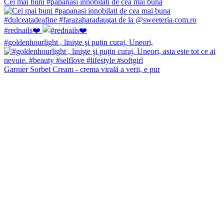
Cei mai buni #papanasi innobilati de cea mai buna
#rednails❤️
#goldenhourlight , linişte şi puţin curaj. Uneori,
Garnier Sorbet Cream - crema virală a verii, e pur