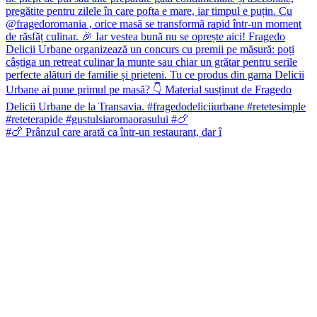
#🍗 Prânzul care arată ca într-un restaurant, dar î