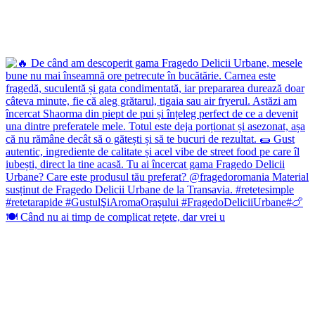
🍽️ Când nu ai timp de complicat rețete, dar vrei u