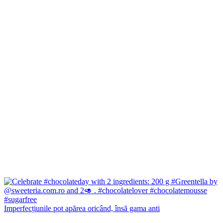
Imperfecțiunile pot apărea oricând, însă gama anti