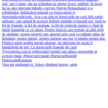
Vara are parfumul ei. Aduce dimineți leneșe, piele