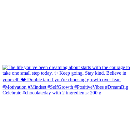
Celebrate #chocolateday with 2 ingredients: 200 g