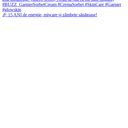
🎉 15 ANI de energie, mișcare și zâmbete sănătoase!