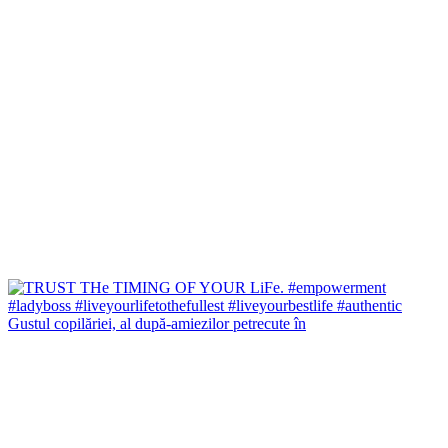
Gustul copilăriei, al după-amiezilor petrecute în