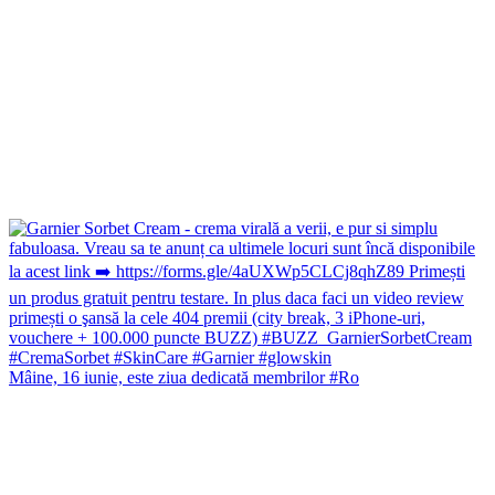
Mâine, 16 iunie, este ziua dedicată membrilor #Ro