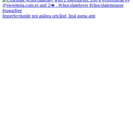
Imperfecțiunile pot apărea oricând, însă gama anti