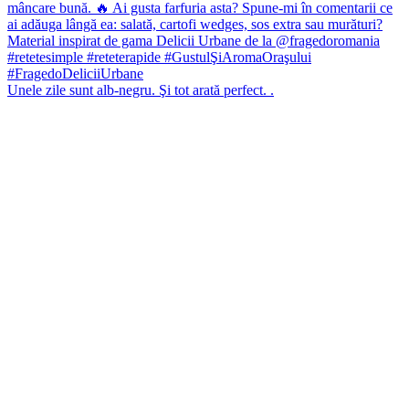
Unele zile sunt alb-negru. Şi tot arată perfect. .