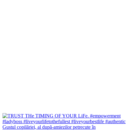
Gustul copilăriei, al după-amiezilor petrecute în