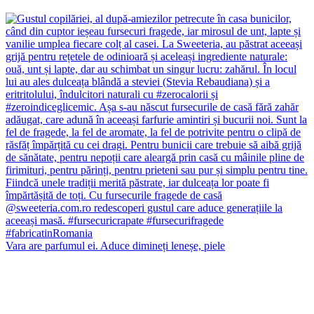
Vara are parfumul ei. Aduce dimineți leneșe, piele