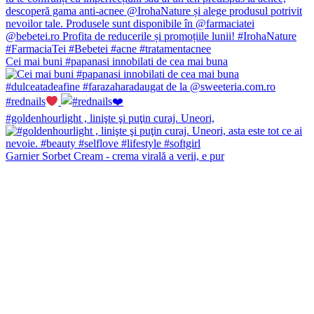
Cei mai buni #papanasi innobilati de cea mai buna
#rednails
#goldenhourlight , linişte şi puţin curaj. Uneori,
Garnier Sorbet Cream - crema virală a verii, e pur