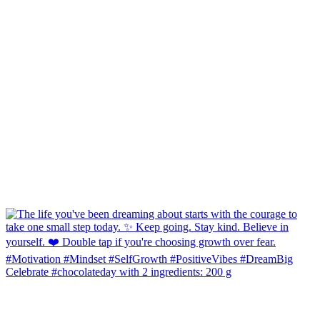
Celebrate #chocolateday with 2 ingredients: 200 g