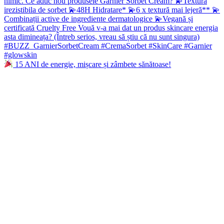
15 ANI de energie, mișcare și zâmbete sănătoase!