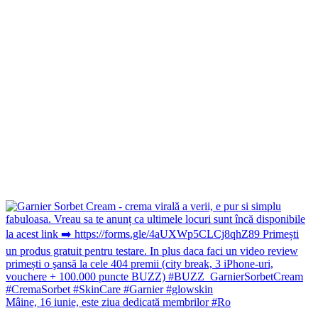
Mâine, 16 iunie, este ziua dedicată membrilor #Ro