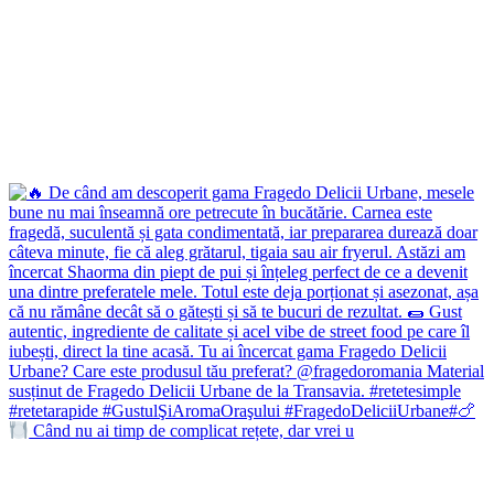
Când nu ai timp de complicat rețete, dar vrei u