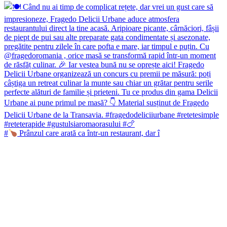
#
Prânzul care arată ca într-un restaurant, dar î