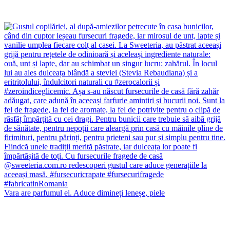
Vara are parfumul ei. Aduce dimineți leneșe, piele