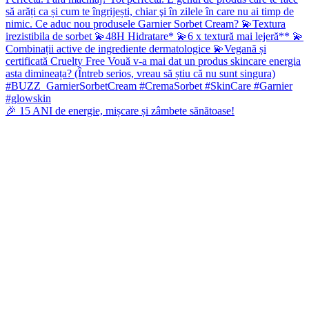
🎉 15 ANI de energie, mișcare și zâmbete sănătoase!