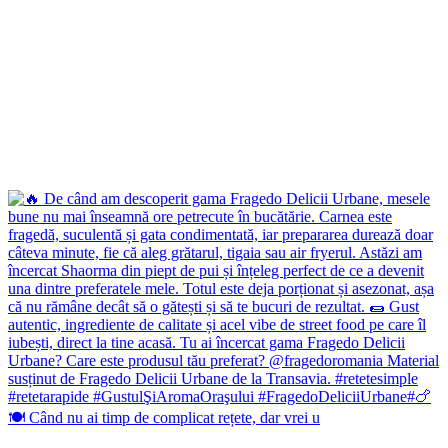
🍽️ Când nu ai timp de complicat rețete, dar vrei u