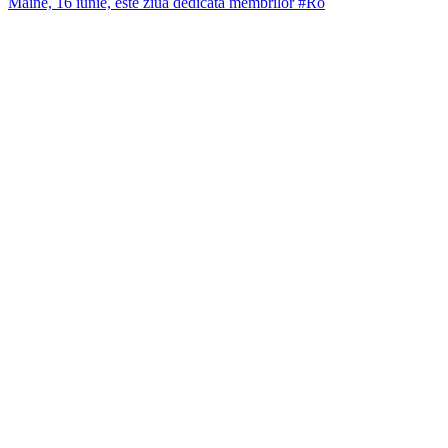
Mâine, 16 iunie, este ziua dedicată membrilor #Ro