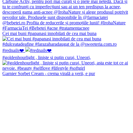
Cei mai buni #papanasi innobilati de cea mai buna
#rednails❤️
#goldenhourlight , linişte şi puţin curaj. Uneori,
Garnier Sorbet Cream - crema virală a verii, e pur