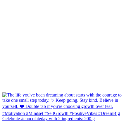
Celebrate #chocolateday with 2 ingredients: 200 g