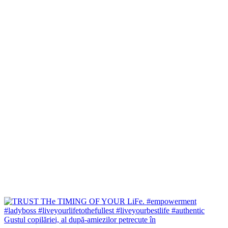
Gustul copilăriei, al după-amiezilor petrecute în