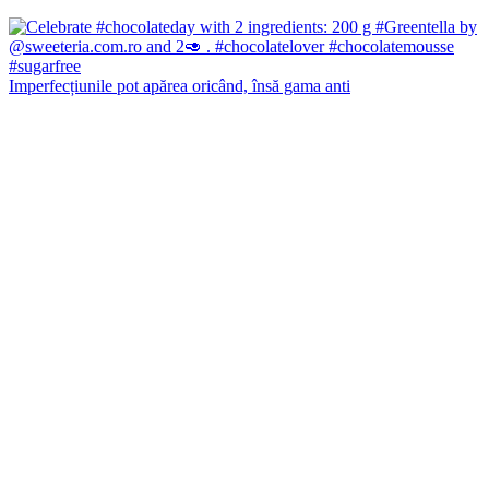
Imperfecțiunile pot apărea oricând, însă gama anti