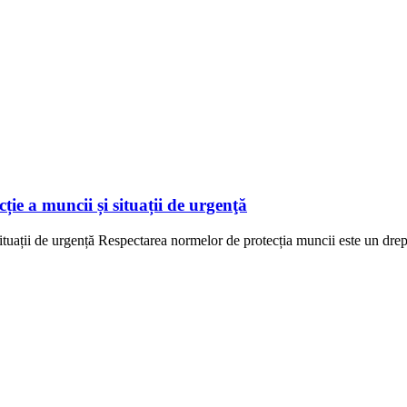
ție a muncii și situații de urgenţă
situații de urgență Respectarea normelor de protecția muncii este un drept