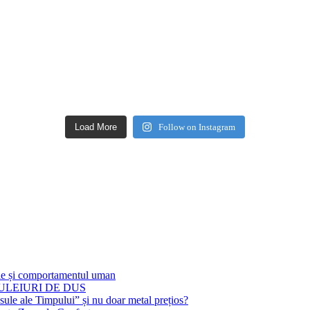
Load More
Follow on Instagram
ile și comportamentul uman
DE ULEIURI DE DUS
ule ale Timpului” și nu doar metal prețios?