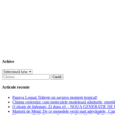
Arhive
Arhive
Caută
după:
Articole recente
Papaya Loquat Trăiește un savuros moment tropical!
Chimia creierului: cum moleculele modelează gândurile, emoți
O ploaie de hidratare. Zi dupa zi! – NOUA GENERATIE 
Martorii de Metal: De ce monedele vechi sunt adevăratele „Caps