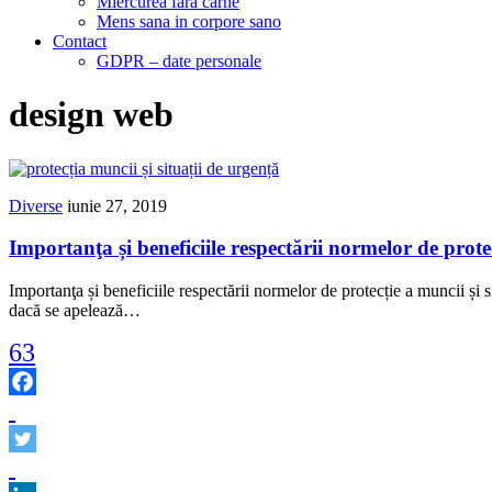
Miercurea fara carne
Mens sana in corpore sano
Contact
GDPR – date personale
design web
Diverse
iunie 27, 2019
Importanţa și beneficiile respectării normelor de protec
Importanţa și beneficiile respectării normelor de protecție a muncii și 
dacă se apelează…
63