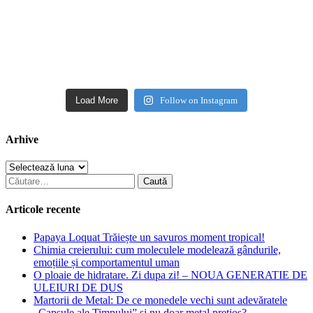
Load More
Follow on Instagram
Arhive
Arhive
Caută
după:
Articole recente
Papaya Loquat Trăiește un savuros moment tropical!
Chimia creierului: cum moleculele modelează gândurile,
emoțiile și comportamentul uman
O ploaie de hidratare. Zi dupa zi! – NOUA GENERATIE DE
ULEIURI DE DUS
Martorii de Metal: De ce monedele vechi sunt adevăratele
„Capsule ale Timpului” și nu doar metal prețios?