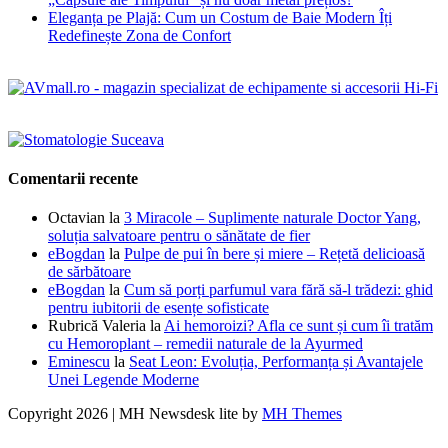
Eleganța pe Plajă: Cum un Costum de Baie Modern Îți
Redefinește Zona de Confort
Comentarii recente
Octavian
la
3 Miracole – Suplimente naturale Doctor Yang,
soluția salvatoare pentru o sănătate de fier
eBogdan
la
Pulpe de pui în bere și miere – Rețetă delicioasă
de sărbătoare
eBogdan
la
Cum să porți parfumul vara fără să-l trădezi: ghid
pentru iubitorii de esențe sofisticate
Rubrică Valeria
la
Ai hemoroizi? Afla ce sunt și cum îi tratăm
cu Hemoroplant – remedii naturale de la Ayurmed
Eminescu
la
Seat Leon: Evoluția, Performanța și Avantajele
Unei Legende Moderne
Copyright 2026 | MH Newsdesk lite by
MH Themes