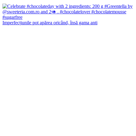
Imperfecțiunile pot apărea oricând, însă gama anti