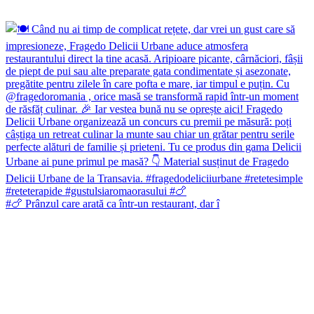
#🍗 Prânzul care arată ca într-un restaurant, dar î