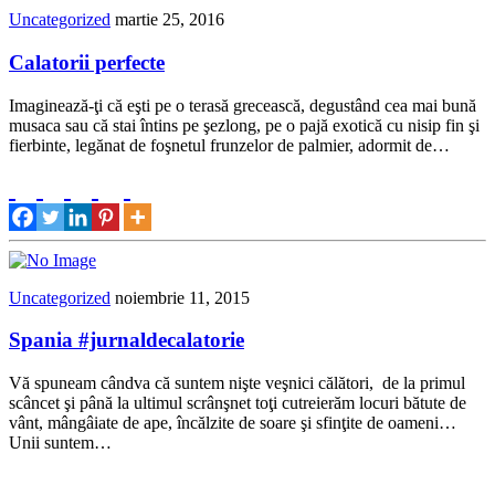
Uncategorized
martie 25, 2016
Calatorii perfecte
Imaginează-ţi că eşti pe o terasă grecească, degustând cea mai bună
musaca sau că stai întins pe şezlong, pe o pajă exotică cu nisip fin şi
fierbinte, legănat de foşnetul frunzelor de palmier, adormit de…
Uncategorized
noiembrie 11, 2015
Spania #jurnaldecalatorie
Vă spuneam cândva că suntem nişte veşnici călători, de la primul
scâncet şi până la ultimul scrânşnet toţi cutreierăm locuri bătute de
vânt, mângâiate de ape, încălzite de soare şi sfinţite de oameni…
Unii suntem…