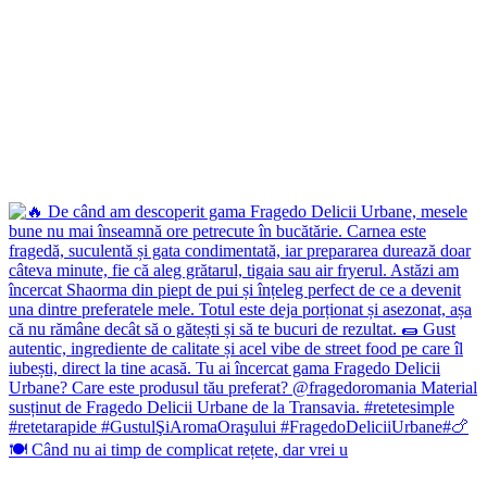
🍽️ Când nu ai timp de complicat rețete, dar vrei u