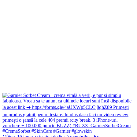
Mâine, 16 iunie, este ziua dedicată membrilor #Ro