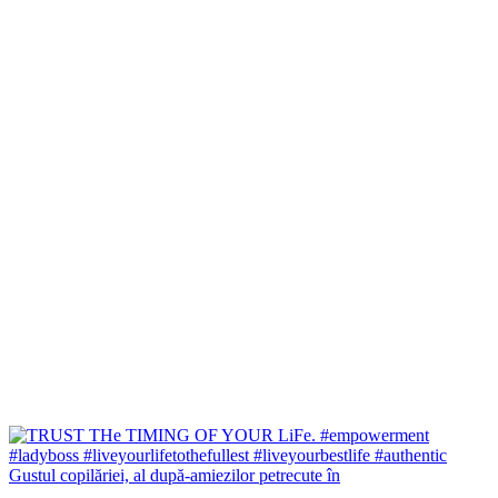
Gustul copilăriei, al după-amiezilor petrecute în