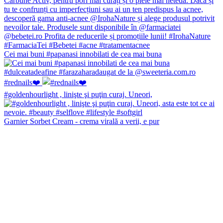
Cei mai buni #papanasi innobilati de cea mai buna
#rednails❤️
#goldenhourlight , linişte şi puţin curaj. Uneori,
Garnier Sorbet Cream - crema virală a verii, e pur