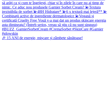
🎉 15 ANI de energie, mișcare și zâmbete sănătoase!