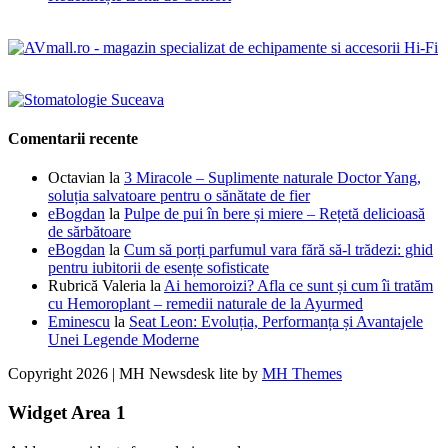
Comentarii recente
Octavian
la
3 Miracole – Suplimente naturale Doctor Yang,
soluția salvatoare pentru o sănătate de fier
eBogdan
la
Pulpe de pui în bere și miere – Rețetă delicioasă
de sărbătoare
eBogdan
la
Cum să porți parfumul vara fără să-l trădezi: ghid
pentru iubitorii de esențe sofisticate
Rubrică Valeria
la
Ai hemoroizi? Afla ce sunt și cum îi tratăm
cu Hemoroplant – remedii naturale de la Ayurmed
Eminescu
la
Seat Leon: Evoluția, Performanța și Avantajele
Unei Legende Moderne
Copyright 2026 | MH Newsdesk lite by
MH Themes
Widget Area 1