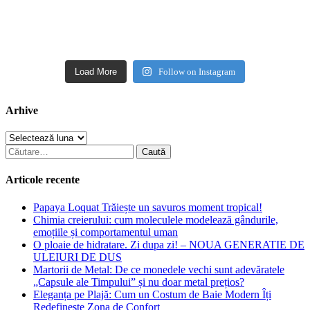
Load More
Follow on Instagram
Arhive
Arhive
Caută
după:
Articole recente
Papaya Loquat Trăiește un savuros moment tropical!
Chimia creierului: cum moleculele modelează gândurile,
emoțiile și comportamentul uman
O ploaie de hidratare. Zi dupa zi! – NOUA GENERATIE DE
ULEIURI DE DUS
Martorii de Metal: De ce monedele vechi sunt adevăratele
„Capsule ale Timpului” și nu doar metal prețios?
Eleganța pe Plajă: Cum un Costum de Baie Modern Îți
Redefinește Zona de Confort