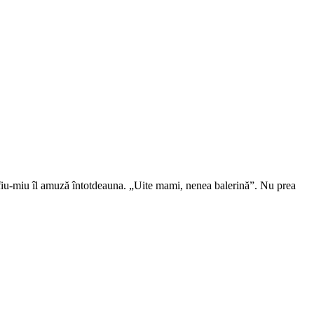
 fiu-miu îl amuză întotdeauna. „Uite mami, nenea balerină”. Nu prea