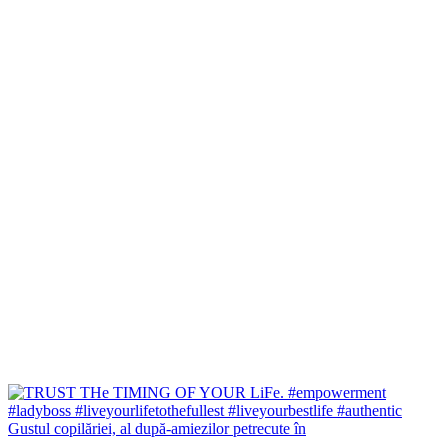
Gustul copilăriei, al după-amiezilor petrecute în