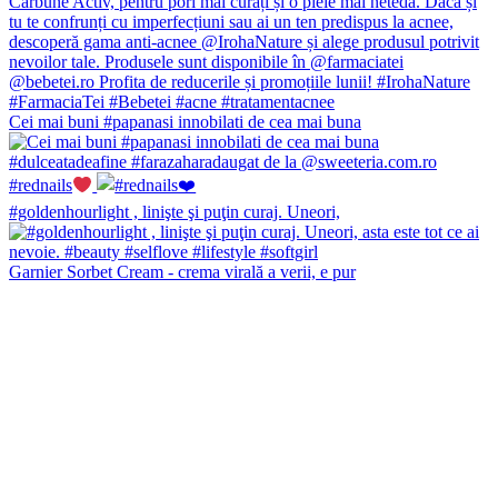
Cei mai buni #papanasi innobilati de cea mai buna
#rednails
#goldenhourlight , linişte şi puţin curaj. Uneori,
Garnier Sorbet Cream - crema virală a verii, e pur