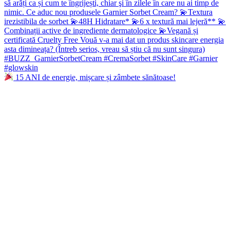
15 ANI de energie, mișcare și zâmbete sănătoase!