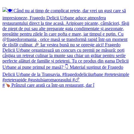
#
Prânzul care arată ca într-un restaurant, dar î