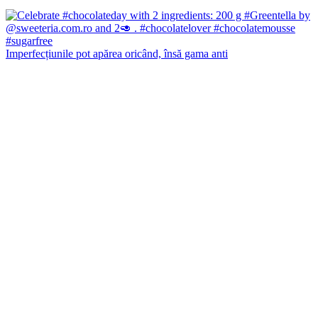
Imperfecțiunile pot apărea oricând, însă gama anti