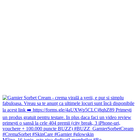
Mâine, 16 iunie, este ziua dedicată membrilor #Ro