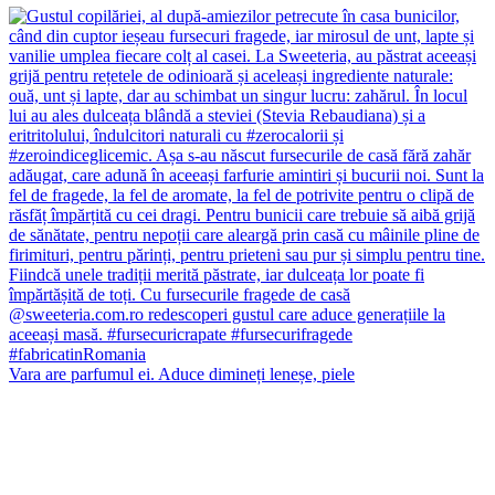
Vara are parfumul ei. Aduce dimineți leneșe, piele