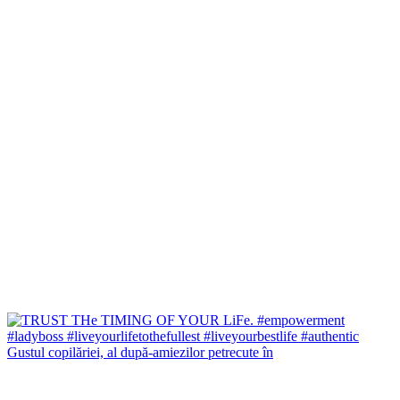
Gustul copilăriei, al după-amiezilor petrecute în