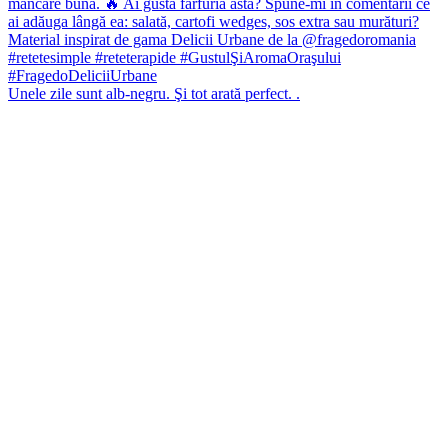
Unele zile sunt alb-negru. Şi tot arată perfect. .