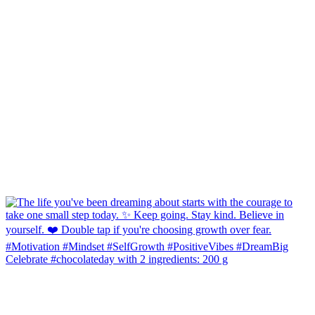
Celebrate #chocolateday with 2 ingredients: 200 g