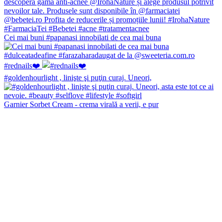
Cei mai buni #papanasi innobilati de cea mai buna
#rednails❤️
#goldenhourlight , linişte şi puţin curaj. Uneori,
Garnier Sorbet Cream - crema virală a verii, e pur