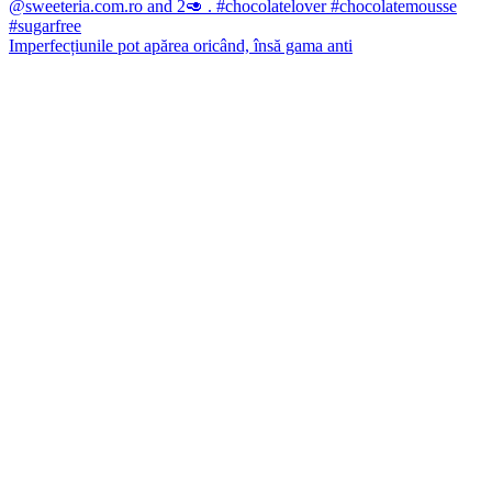
Imperfecțiunile pot apărea oricând, însă gama anti