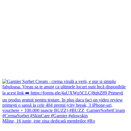
Mâine, 16 iunie, este ziua dedicată membrilor #Ro