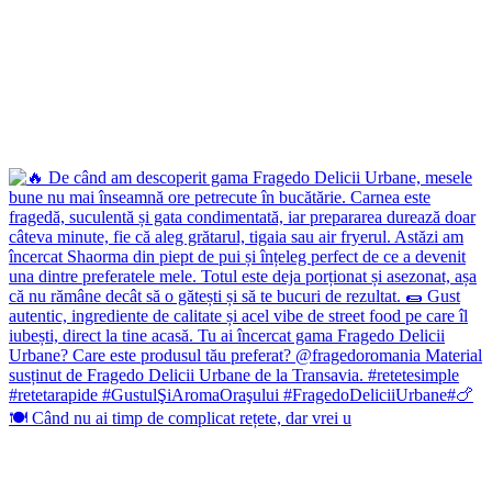
🍽️ Când nu ai timp de complicat rețete, dar vrei u