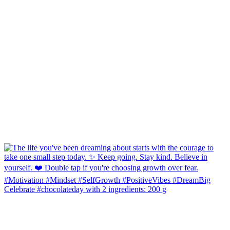
Celebrate #chocolateday with 2 ingredients: 200 g