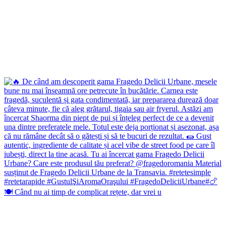
🍽️ Când nu ai timp de complicat rețete, dar vrei u