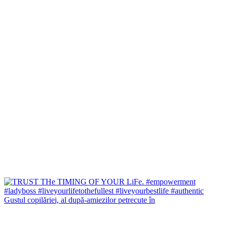
Gustul copilăriei, al după-amiezilor petrecute în