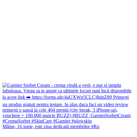
Mâine, 16 iunie, este ziua dedicată membrilor #Ro