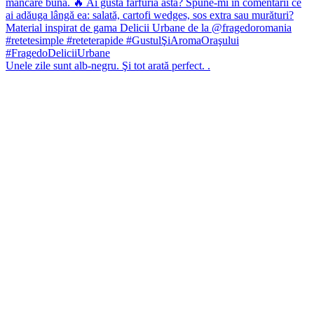
Unele zile sunt alb-negru. Şi tot arată perfect. .