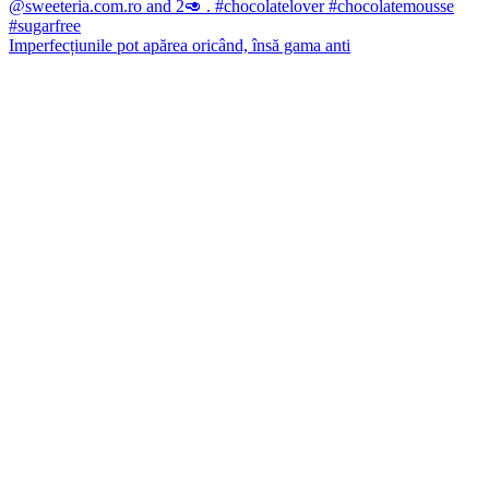
Imperfecțiunile pot apărea oricând, însă gama anti