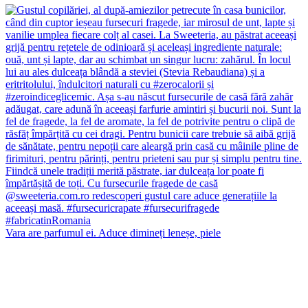
Vara are parfumul ei. Aduce dimineți leneșe, piele