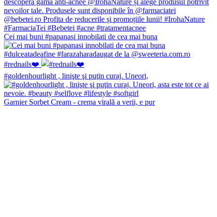
Cei mai buni #papanasi innobilati de cea mai buna
#rednails❤️
#goldenhourlight , linişte şi puţin curaj. Uneori,
Garnier Sorbet Cream - crema virală a verii, e pur