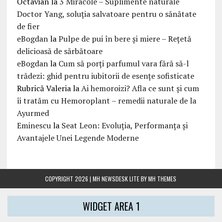
Octavian
la
3 Miracole – Suplimente naturale
Doctor Yang, soluția salvatoare pentru o sănătate
de fier
eBogdan
la
Pulpe de pui în bere și miere – Rețetă
delicioasă de sărbătoare
eBogdan
la
Cum să porți parfumul vara fără să-l
trădezi: ghid pentru iubitorii de esențe sofisticate
Rubrică Valeria
la
Ai hemoroizi? Afla ce sunt și cum
îi tratăm cu Hemoroplant – remedii naturale de la
Ayurmed
Eminescu
la
Seat Leon: Evoluția, Performanța și
Avantajele Unei Legende Moderne
COPYRIGHT 2026 | MH NEWSDESK LITE BY
MH THEMES
WIDGET AREA 1