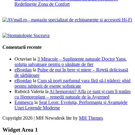
Redefinește Zona de Confort
Comentarii recente
Octavian
la
3 Miracole – Suplimente naturale Doctor Yang,
soluția salvatoare pentru o sănătate de fier
eBogdan
la
Pulpe de pui în bere și miere – Rețetă delicioasă
de sărbătoare
eBogdan
la
Cum să porți parfumul vara fără să-l trădezi: ghid
pentru iubitorii de esențe sofisticate
Rubrică Valeria
la
Ai hemoroizi? Afla ce sunt și cum îi tratăm
cu Hemoroplant – remedii naturale de la Ayurmed
Eminescu
la
Seat Leon: Evoluția, Performanța și Avantajele
Unei Legende Moderne
Copyright 2026 | MH Newsdesk lite by
MH Themes
Widget Area 1