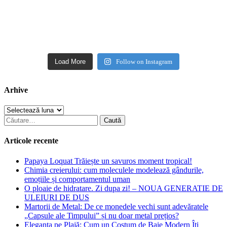
Load More
Follow on Instagram
Arhive
Arhive
Caută
după:
Articole recente
Papaya Loquat Trăiește un savuros moment tropical!
Chimia creierului: cum moleculele modelează gândurile,
emoțiile și comportamentul uman
O ploaie de hidratare. Zi dupa zi! – NOUA GENERATIE DE
ULEIURI DE DUS
Martorii de Metal: De ce monedele vechi sunt adevăratele
„Capsule ale Timpului” și nu doar metal prețios?
Eleganța pe Plajă: Cum un Costum de Baie Modern Îți