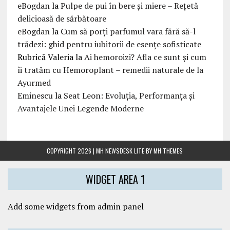
eBogdan
la
Pulpe de pui în bere și miere – Rețetă
delicioasă de sărbătoare
eBogdan
la
Cum să porți parfumul vara fără să-l
trădezi: ghid pentru iubitorii de esențe sofisticate
Rubrică Valeria
la
Ai hemoroizi? Afla ce sunt și cum
îi tratăm cu Hemoroplant – remedii naturale de la
Ayurmed
Eminescu
la
Seat Leon: Evoluția, Performanța și
Avantajele Unei Legende Moderne
COPYRIGHT 2026 | MH NEWSDESK LITE BY
MH THEMES
WIDGET AREA 1
Add some widgets from admin panel