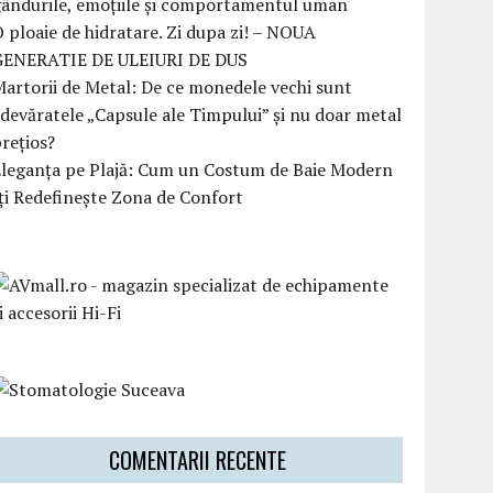
ândurile, emoțiile și comportamentul uman
 ploaie de hidratare. Zi dupa zi! – NOUA
GENERATIE DE ULEIURI DE DUS
artorii de Metal: De ce monedele vechi sunt
devăratele „Capsule ale Timpului” și nu doar metal
rețios?
Eleganța pe Plajă: Cum un Costum de Baie Modern
ți Redefinește Zona de Confort
COMENTARII RECENTE