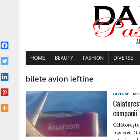
A
HOME
BEAUTY
FASHION
DIVERSE
bilete avion ieftine
DIVERSE
MAR
Calatorest
companii 
Călătoreşte 
low cost O m