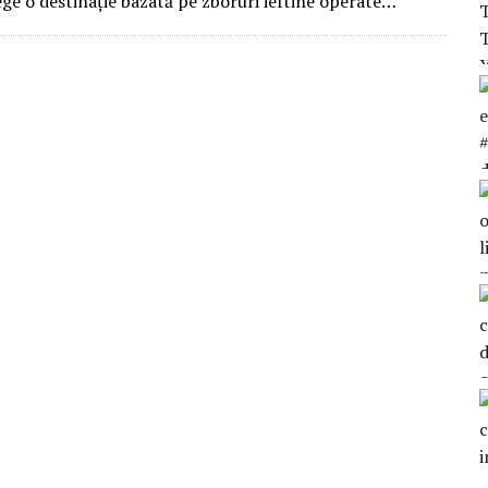
ege o destinaţie bazată pe zboruri ieftine operate…