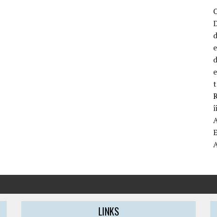
D
d
d
t
R
î
LINKS