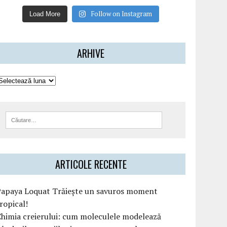
Follow on Instagram
Load More
ARHIVE
ARTICOLE RECENTE
Papaya Loquat Trăiește un savuros moment
ropical!
himia creierului: cum moleculele modelează