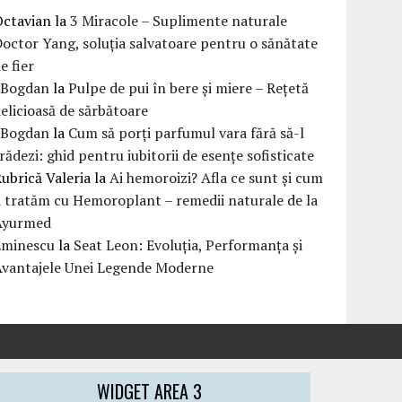
Octavian
la
3 Miracole – Suplimente naturale
octor Yang, soluția salvatoare pentru o sănătate
e fier
eBogdan
la
Pulpe de pui în bere și miere – Rețetă
elicioasă de sărbătoare
eBogdan
la
Cum să porți parfumul vara fără să-l
rădezi: ghid pentru iubitorii de esențe sofisticate
ubrică Valeria
la
Ai hemoroizi? Afla ce sunt și cum
i tratăm cu Hemoroplant – remedii naturale de la
Ayurmed
Eminescu
la
Seat Leon: Evoluția, Performanța și
Avantajele Unei Legende Moderne
WIDGET AREA 3