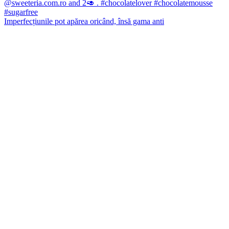
Imperfecțiunile pot apărea oricând, însă gama anti