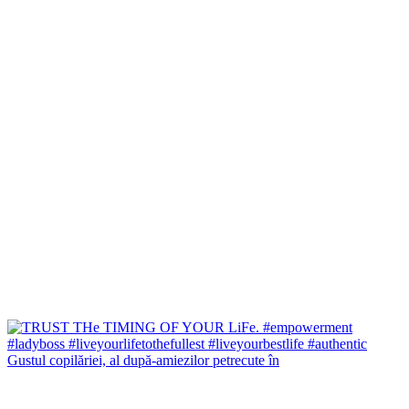
Gustul copilăriei, al după-amiezilor petrecute în