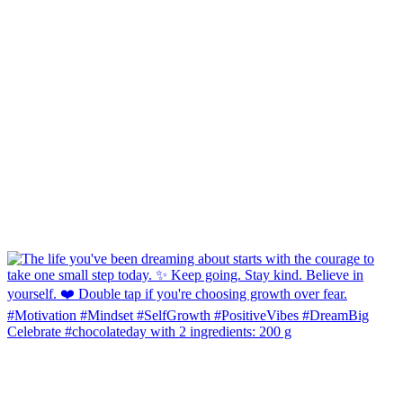
Celebrate #chocolateday with 2 ingredients: 200 g