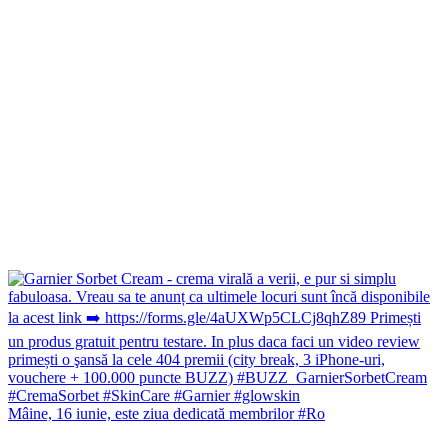
Mâine, 16 iunie, este ziua dedicată membrilor #Ro