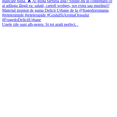
Unele zile sunt alb-negru. Şi tot arată perfect. .