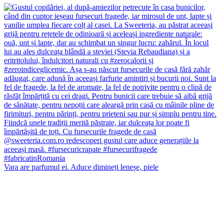
Vara are parfumul ei. Aduce dimineți leneșe, piele