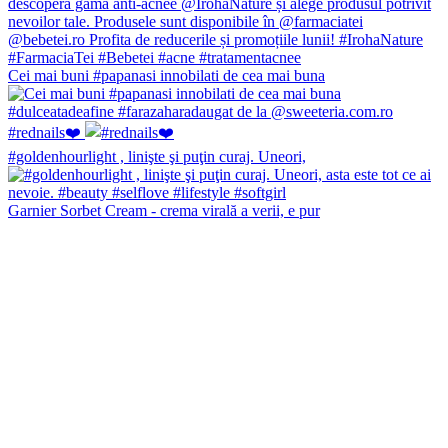
Cei mai buni #papanasi innobilati de cea mai buna
#rednails❤️
#goldenhourlight , linişte şi puţin curaj. Uneori,
Garnier Sorbet Cream - crema virală a verii, e pur