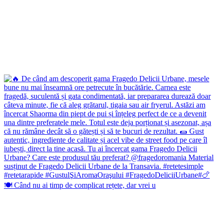
🍽️ Când nu ai timp de complicat rețete, dar vrei u