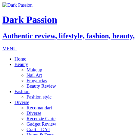
Dark Passion
Authentic review, lifestyle, fashion, beauty
MENU
Home
Beauty
Makeup
Nail Art
Fragancias
Beauty Review
Fashion
Fashion style
Diverse
Recomandari
Diverse
Recenzie Carte
Gadget Review
Craft – DYI
Home & Deco