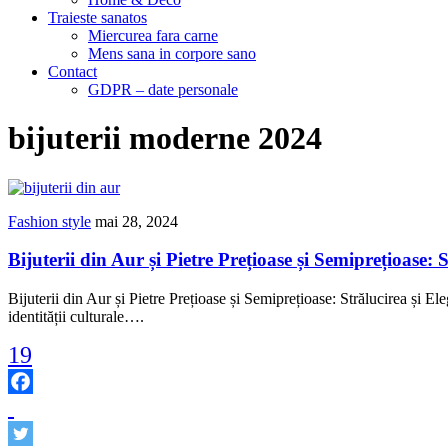
Traieste sanatos
Miercurea fara carne
Mens sana in corpore sano
Contact
GDPR – date personale
bijuterii moderne 2024
Fashion style
mai 28, 2024
Bijuterii din Aur și Pietre Prețioase și Semiprețioase: 
Bijuterii din Aur și Pietre Prețioase și Semiprețioase: Strălucirea și Ele
identității culturale….
19