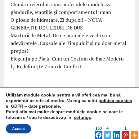
Chimia creierului: cum moleculele modelează
gândurile, emoțiile și comportamentul uman
O ploaie de hidratare. Zi dupa zi! – NOUA
GENERATIE DE ULEIURI DE DUS
Martorii de Metal: De ce monedele vechi sunt
adevăratele „Capsule ale Timpului” și nu doar metal
prețios?
Eleganța pe Plajă: Cum un Costum de Baie Modern
Îți Redefinește Zona de Confort
Utilizăm module cookie pentru a vă oferi cea mai bună
experiență pe site-ul nostru. Va rog sa cititi
politica cookies
si GDPR – date personale
.
Puteți afla mai multe despre modulele cookie pe care le
folosim si/ sau le dezactivați în
settings
.
133
4
1
Accept