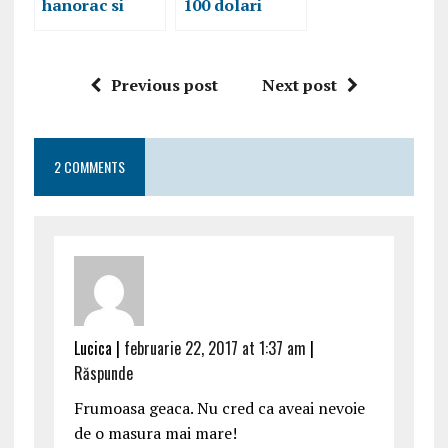
hanorac si
100 dolari
tricou indian
pentru cadoul
symbols de
tau de craciun
laToSave
Previous post
Next post
2 COMMENTS
Lucica |
februarie 22, 2017 at 1:37 am
|
Răspunde
Frumoasa geaca. Nu cred ca aveai nevoie
de o masura mai mare!