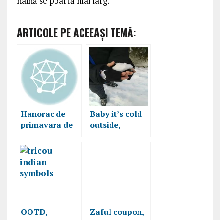
haină se poartă mai larg.
ARTICOLE PE ACEEAŞI TEMĂ:
Hanorac de
Baby it’s cold
primavara de
outside,
la ROMWE
mănuși, căciuli
și fulare de pe
Zaful.com
OOTD,
Zaful coupon,