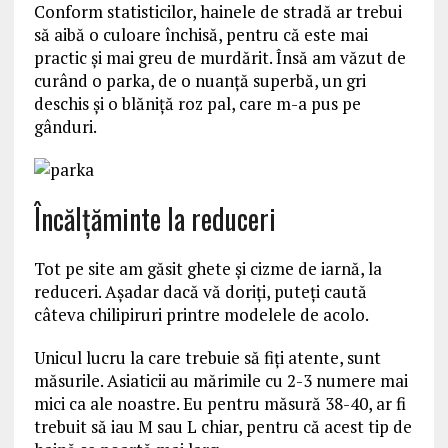
Conform statisticilor, hainele de stradă ar trebui
să aibă o culoare închisă, pentru că este mai
practic şi mai greu de murdărit. Însă am văzut de
curând o parka, de o nuanţă superbă, un gri
deschis şi o blăniţă roz pal, care m-a pus pe
gânduri.
Încălțăminte la reduceri
Tot pe site am găsit ghete şi cizme de iarnă, la
reduceri. Aşadar dacă vă doriţi, puteţi caută
câteva chilipiruri printre modelele de acolo.
Unicul lucru la care trebuie să fiţi atente, sunt
măsurile. Asiaticii au mărimile cu 2-3 numere mai
mici ca ale noastre. Eu pentru măsură 38-40, ar fi
trebuit să iau M sau L chiar, pentru că acest tip de