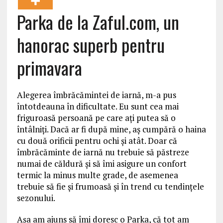
Parka de la Zaful.com, un
hanorac superb pentru
primavara
Alegerea îmbrăcămintei de iarnă, m-a pus
întotdeauna în dificultate. Eu sunt cea mai
friguroasă persoană pe care aţi putea să o
întâlniţi. Dacă ar fi după mine, aş cumpără o haina
cu două orificii pentru ochi şi atât. Doar că
îmbrăcăminte de iarnă nu trebuie să păstreze
numai de căldură şi să îmi asigure un confort
termic la minus multe grade, de asemenea
trebuie să fie şi frumoasă şi în trend cu tendinţele
sezonului.
Aşa am ajuns să îmi doresc o Parka, că tot am