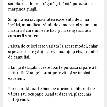
simplu, o culoare drăguţă şi blăniţă pufoasă pe
marginea glugii.
Simplitatea şi capacitatea excelentă de a mă
încălzi, m-au făcut să uit de dimensiuni şi am luat
măsura S care îmi este fixă şi nu se aşează aşa
cum aş fi vrut eu.
Paleta de culori este variată la acest model, chiar
şi pe acest site găsiţi câteva nuanţe şi chiar model
de camuflaj.
Blăniţă detaşabilă, este foarte pufoasă şi pare a fi
naturală. Nuanţele sunt potrivite şi se îmbină
excelent.
Parka arată foarte bine pe oricine, indiferent de
vârstă sau ocupaţie. Așadar dacă vă place, mă
puteți căuta.