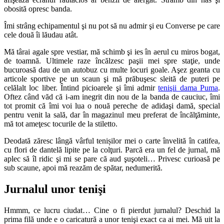
obosită opresc banda.
Îmi strâng echipamentul şi nu pot să nu admir şi eu Converse pe care
cele două îi lăudau atât.
Mă târai agale spre vestiar, mă schimb şi ies în aerul cu miros bogat,
de toamnă. Ultimele raze încălzesc paşii mei spre staţie, unde
bucuroasă dau de un autobuz cu multe locuri goale. Aşez geanta cu
articole sportive pe un scaun şi mă prăbuşesc sleită de puteri pe
celălalt loc liber. Întind picioarele şi îmi admir
tenişii dama Puma
.
Oftez când văd că i-am inegrit din nou de la banda de cauciuc, îmi
tot promit că îmi voi lua o nouă pereche de adidaşi damă, special
pentru venit la sală, dar în magazinul meu preferat de încălţăminte,
mă tot ameţesc tocurile de la stiletto.
Deodată zăresc lângă vârful tenișilor mei o carte învelită în catifea,
cu flori de dantelă lipite pe la colţuri. Parcă era un fel de jurnal, mă
aplec să îl ridic şi mi se pare că aud şuşoteli… Privesc curioasă pe
sub scaune, apoi mă reazăm de spătar, nedumerită.
Jurnalul unor tenişi
Hmmm, ce lucru ciudat… Cine o fi pierdut jurnalul? Deschid la
prima filă unde e o caricatură a unor tenişi exact ca ai mei. Mă uit la