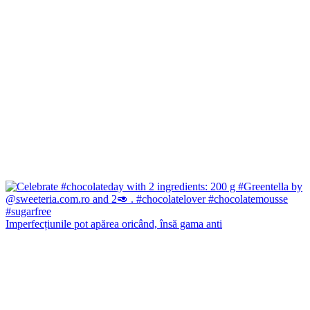
Imperfecțiunile pot apărea oricând, însă gama anti