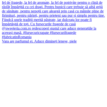
Vara are parfumul ei. Aduce dimineți leneșe, piele