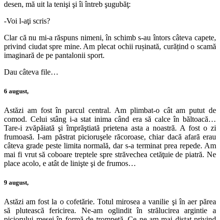
desen, mă uit la tenişi şi îi întreb şugubăţ:
-Voi l-aţi scris?
Clar că nu mi-a răspuns nimeni, în schimb s-au întors câteva capete,
privind ciudat spre mine. Am plecat ochii rușinată, curățind o scamă
imaginară de pe pantalonii sport.
Dau câteva file…
6 august,
Astăzi am fost în parcul central. Am plimbat-o cât am putut de
comod. Celui stâng i-a stat inima când era să calce în băltoacă…
Tare-i zvăpăiată şi împrăştiată prietena asta a noastră. A fost o zi
frumoasă. I-am păstrat picioruşele răcoroase, chiar dacă afară erau
câteva grade peste limita normală, dar s-a terminat prea repede. Am
mai fi vrut să coboare treptele spre străvechea cetăţuie de piatră. Ne
place acolo, e atât de linişte şi de frumos…
9 august,
Astăzi am fost la o cofetărie. Totul mirosea a vanilie şi în aer părea
să plutească fericirea. Ne-am oglindit în strălucirea argintie a
piciorului mesei în formă de trompetă. Ce ne-am mai distat privind