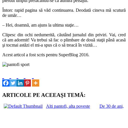
pierdut timpul prefăcându-se că admiră peisajul.
Întorc rapid pagina să văd continuarea. Deodată cineva mă scutură
de umăr…
– Hei, doamnă, am ajuns la ultima staţie…
Clipesc din ochi nedumerită, căutând jurnalul din priviri. Vai, cred
că am adormit! Va trebui să fac o plimbare de două staţii până acasă
şi tocmai astăzi el mi-a spus că o să treacă în vizită…
Acest articol a fost scris pentru SuperBlog 2016.
ARTICOLE PE ACEEAŞI TEMĂ:
Alti pantofi, alta poveste
De 30 de ani,