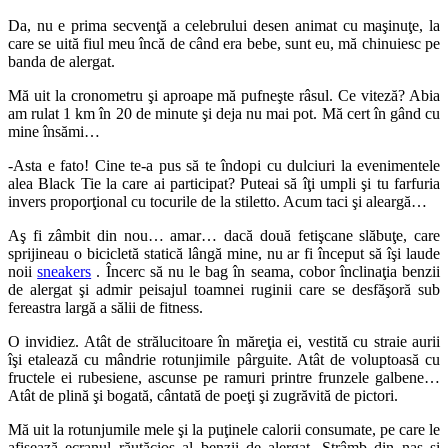
Da, nu e prima secvenţă a celebrului desen animat cu maşinuţe, la
care se uită fiul meu încă de când era bebe, sunt eu, mă chinuiesc pe
banda de alergat.
Mă uit la cronometru şi aproape mă pufneşte râsul. Ce viteză? Abia
am rulat 1 km în 20 de minute şi deja nu mai pot. Mă cert în gând cu
mine însămi…
-Asta e fato! Cine te-a pus să te îndopi cu dulciuri la evenimentele
alea Black Tie la care ai participat? Puteai să îţi umpli şi tu farfuria
invers proporţional cu tocurile de la stiletto. Acum taci şi aleargă…
Aş fi zâmbit din nou… amar… dacă două fetişcane slăbuţe, care
sprijineau o bicicletă statică lângă mine, nu ar fi început să îşi laude
noii
sneakers
. Încerc să nu le bag în seama, cobor înclinaţia benzii
de alergat şi admir peisajul toamnei ruginii care se desfăşoră sub
fereastra largă a sălii de fitness.
O invidiez. Atât de strălucitoare în măreţia ei, vestită cu straie aurii
îşi etalează cu mândrie rotunjimile pârguite. Atât de voluptoasă cu
fructele ei rubesiene, ascunse pe ramuri printre frunzele galbene…
Atât de plină şi bogată, cântată de poeţi şi zugrăvită de pictori.
Mă uit la rotunjumile mele şi la puţinele calorii consumate, pe care le
afişează ecranul răutăcios al benzii de alergat. Strâmb din nas şi