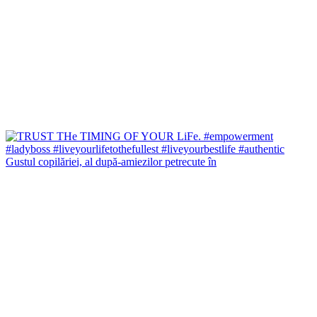
Gustul copilăriei, al după-amiezilor petrecute în