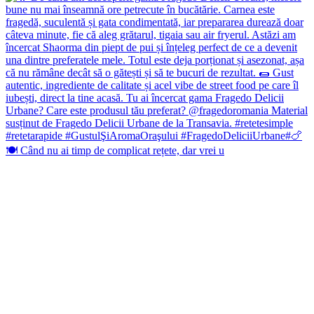
🍽️ Când nu ai timp de complicat rețete, dar vrei u