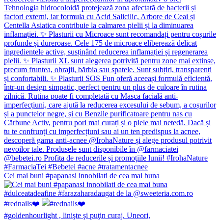
Cei mai buni #papanasi innobilati de cea mai buna
#rednails❤️
#goldenhourlight , linişte şi puţin curaj. Uneori,