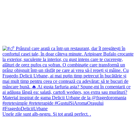
Unele zile sunt alb-negru. Şi tot arată perfect. .