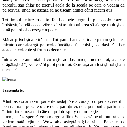
parcului sau chiar pe terenul acela de la şcoala pe care o vedem de
pe pervaz, unde ne aşează să ne uscăm atunci când facem duş.
Tot timpul ne trezim cu tot felul de pete negre. În plus acolo e aerul
îmbâcsit, bandă aceea vibrează şi tot timpul vrea să alerge mult şi da
vină pe noi că oboseşte repede.
Măcar priveliştea e trăsnet. Tot parcul acela şi toate picioruşele alea
micuţe care aleargă pe acolo, încălţate în tenişi şi adidaşi că nişte
acadele, colorate şi frumos decorate.
Într-o zi ne-am întâlnit cu nişte adidaşi mici, mici de tot, atât de
drăgălaşi că îţi vene să îi pupi peste tot. Oare aşa am fost şi noi şi am
crescut?
1 septembrie,
Alint, astăzi am avut parte de răsfăţ. Ne-a curăţat cu peria aceea din
peri naturali, pe care o are de la părinţii ei, ne-a pus pudra parfumată
în interior şi ne-a dat câte un puf de spray de protecţie.
Hmm, astăzi sper că vom merge la film. Se aşează pe ultimul rând şi
vedem toată acţiunea. Wow, abia aşteptăm. Şi ei vin… Pepe Jeans.
Apoi vom merge la pizza, şi ne vom plimba mult. Ne vom aşeza pe