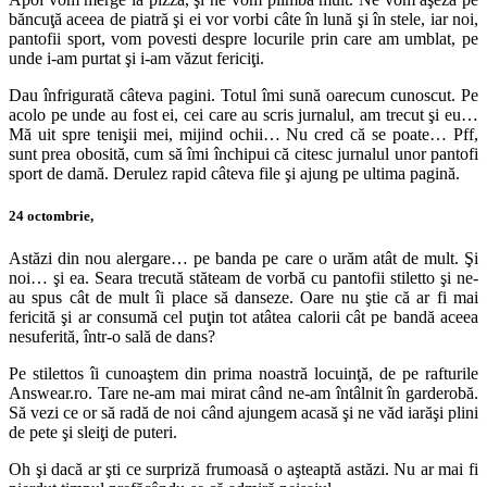
băncuţă aceea de piatră şi ei vor vorbi câte în lună şi în stele, iar noi,
pantofii sport, vom povesti despre locurile prin care am umblat, pe
unde i-am purtat şi i-am văzut fericiţi.
Dau înfrigurată câteva pagini. Totul îmi sună oarecum cunoscut. Pe
acolo pe unde au fost ei, cei care au scris jurnalul, am trecut şi eu…
Mă uit spre tenişii mei, mijind ochii… Nu cred că se poate… Pff,
sunt prea obosită, cum să îmi închipui că citesc jurnalul unor pantofi
sport de damă. Derulez rapid câteva file şi ajung pe ultima pagină.
24 octombrie,
Astăzi din nou alergare… pe banda pe care o urăm atât de mult. Şi
noi… şi ea. Seara trecută stăteam de vorbă cu pantofii stiletto şi ne-
au spus cât de mult îi place să danseze. Oare nu ştie că ar fi mai
fericită şi ar consumă cel puţin tot atâtea calorii cât pe bandă aceea
nesuferită, într-o sală de dans?
Pe stilettos îi cunoaştem din prima noastră locuinţă, de pe rafturile
Answear.ro. Tare ne-am mai mirat când ne-am întâlnit în garderobă.
Să vezi ce or să radă de noi când ajungem acasă şi ne văd iarăşi plini
de pete şi sleiţi de puteri.
Oh şi dacă ar şti ce surpriză frumoasă o aşteaptă astăzi. Nu ar mai fi