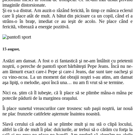
imaginile distorsionate.
Şi ea s-a distrat. Am auzit-o râzând fericită, în timp ce mânca eclerul
care îi place atât de mult. A bătut din picioare ca un copil, când el a
strâns-o în braţe, imediat ce au ieşit de acolo. Ne place când e
fericită, vibrează a energie pozitivă.
15 august,
Astăzi am dansat. A fost o zi fantastică şi ne-am întâlnit cu prietenii
noştrii, o pereche de pantofi sport bărbăteşti Pepe Jeans. Încă nu ne-
am lămurit exact care-i Pepe şi care-i Jeans, dar sunt tare oacheşi şi
cu vino-ncoa. La un moment dat obrajii noştri s-au atins, am dansat
aşa lipiţi, o melodie, apoi încă una… nu am fi vrut să se termine.
Nici ea. ştim că îl iubeşte, că îi place să se plimbe mâna-n mâna pe
potecile pădurii de la marginea oraşului.
Îi place sunetul vreascurilor care trosnesc sub paşii noştrii, iar nouă
ne plac frunzele catifelete aşternute înaintea noastră.
Slavă cerului că adoră să se plimbe mult şi nu stă o clipă locului,
altfel la cât de mult îi plac dulciurile, ar trebui să o cărăm cu forţa la
sală şi nu prea ne place pe bandă. Am preferă să alergăm pe aleile