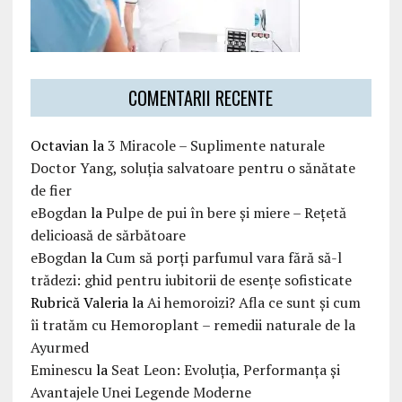
COMENTARII RECENTE
Octavian
la
3 Miracole – Suplimente naturale
Doctor Yang, soluția salvatoare pentru o sănătate
de fier
eBogdan
la
Pulpe de pui în bere și miere – Rețetă
delicioasă de sărbătoare
eBogdan
la
Cum să porți parfumul vara fără să-l
trădezi: ghid pentru iubitorii de esențe sofisticate
Rubrică Valeria
la
Ai hemoroizi? Afla ce sunt și cum
îi tratăm cu Hemoroplant – remedii naturale de la
Ayurmed
Eminescu
la
Seat Leon: Evoluția, Performanța și
Avantajele Unei Legende Moderne