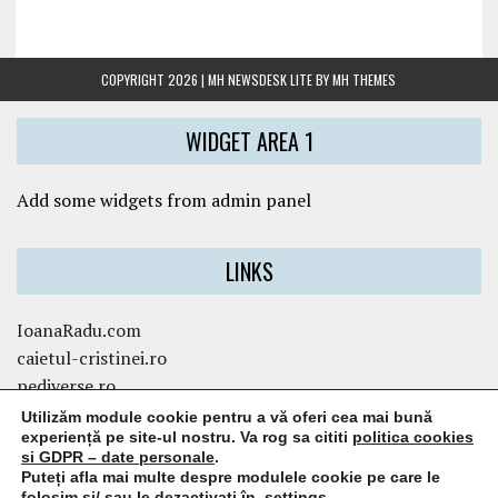
COPYRIGHT 2026 | MH NEWSDESK LITE BY
MH THEMES
WIDGET AREA 1
Add some widgets from admin panel
LINKS
IoanaRadu.com
caietul-cristinei.ro
pediverse.ro
Utilizăm module cookie pentru a vă oferi cea mai bună
experiență pe site-ul nostru. Va rog sa cititi
politica cookies
WIDGET AREA 3
si GDPR – date personale
.
Puteți afla mai multe despre modulele cookie pe care le
folosim si/ sau le dezactivați în
settings
.