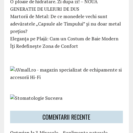
O ploaie de hidratare. Zi dupa zi! – NOUA
GENERATIE DE ULEIURI DE DUS
Martorii de Metal: De ce monedele vechi sunt
adevăratele „Capsule ale Timpului” și nu doar metal
prețios?
Eleganța pe Plajă: Cum un Costum de Baie Modern
Îți Redefinește Zona de Confort
COMENTARII RECENTE
Octavian
la
3 Miracole – Suplimente naturale