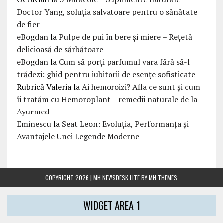
Doctor Yang, soluția salvatoare pentru o sănătate
de fier
eBogdan
la
Pulpe de pui în bere și miere – Rețetă
delicioasă de sărbătoare
eBogdan
la
Cum să porți parfumul vara fără să-l
trădezi: ghid pentru iubitorii de esențe sofisticate
Rubrică Valeria
la
Ai hemoroizi? Afla ce sunt și cum
îi tratăm cu Hemoroplant – remedii naturale de la
Ayurmed
Eminescu
la
Seat Leon: Evoluția, Performanța și
Avantajele Unei Legende Moderne
COPYRIGHT 2026 | MH NEWSDESK LITE BY
MH THEMES
WIDGET AREA 1