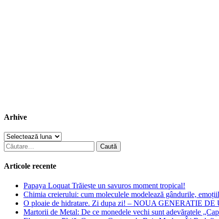
Arhive
Arhive
Caută
după:
Articole recente
Papaya Loquat Trăiește un savuros moment tropical!
Chimia creierului: cum moleculele modelează gândurile, emoți
O ploaie de hidratare. Zi dupa zi! – NOUA GENERATIE 
Martorii de Metal: De ce monedele vechi sunt adevăratele „Caps