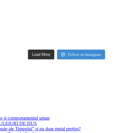
Load More
Follow on Instagram
ile și comportamentul uman
DE ULEIURI DE DUS
ule ale Timpului” și nu doar metal prețios?