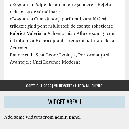
eBogdan
la
Pulpe de pui în bere și miere – Rețetă
delicioasă de sărbătoare
eBogdan
la
Cum să porți parfumul vara fără să-l
trădezi: ghid pentru iubitorii de esențe sofisticate
Rubrică Valeria
la
Ai hemoroizi? Afla ce sunt și cum
îi tratăm cu Hemoroplant – remedii naturale de la
Ayurmed
Eminescu
la
Seat Leon: Evoluția, Performanța și
Avantajele Unei Legende Moderne
COPYRIGHT 2026 | MH NEWSDESK LITE BY
MH THEMES
WIDGET AREA 1
Add some widgets from admin panel