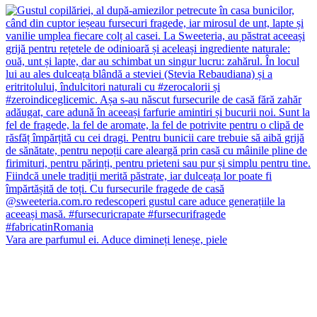
Vara are parfumul ei. Aduce dimineți leneșe, piele