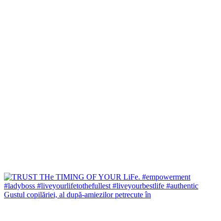
Gustul copilăriei, al după-amiezilor petrecute în