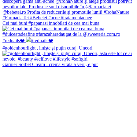
Cei mai buni #papanasi innobilati de cea mai buna
#rednails❤️
#goldenhourlight , linişte şi puţin curaj. Uneori,
Garnier Sorbet Cream - crema virală a verii, e pur