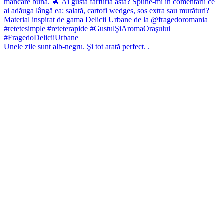
Unele zile sunt alb-negru. Şi tot arată perfect. .