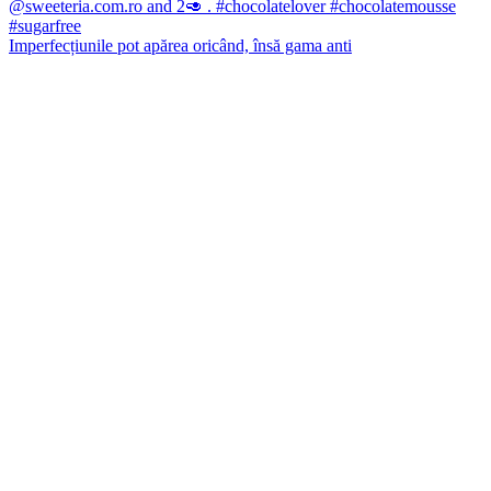
Imperfecțiunile pot apărea oricând, însă gama anti