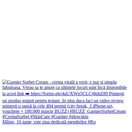
Mâine, 16 iunie, este ziua dedicată membrilor #Ro