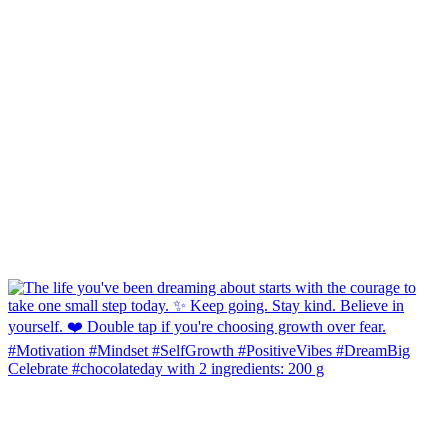
Celebrate #chocolateday with 2 ingredients: 200 g