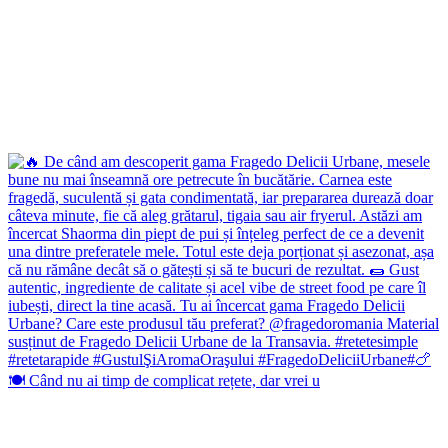
🍽️ Când nu ai timp de complicat rețete, dar vrei u