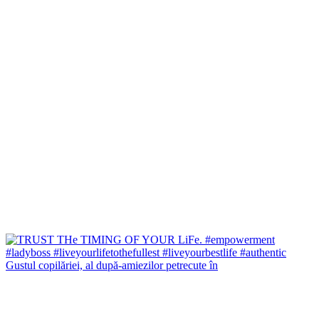
Gustul copilăriei, al după-amiezilor petrecute în