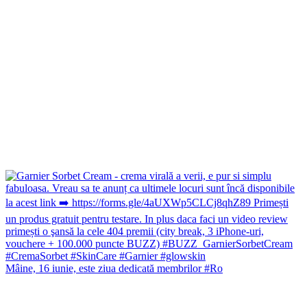
Mâine, 16 iunie, este ziua dedicată membrilor #Ro