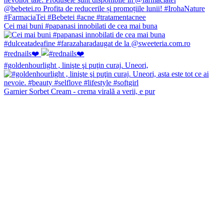
Cei mai buni #papanasi innobilati de cea mai buna
#rednails❤️
#goldenhourlight , linişte şi puţin curaj. Uneori,
Garnier Sorbet Cream - crema virală a verii, e pur