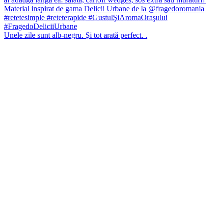
Unele zile sunt alb-negru. Şi tot arată perfect. .