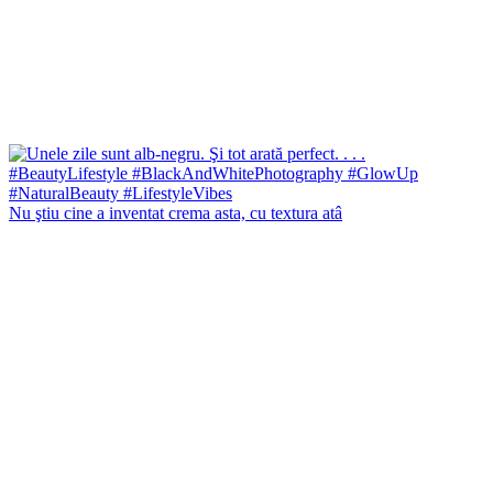
Nu ştiu cine a inventat crema asta, cu textura atâ