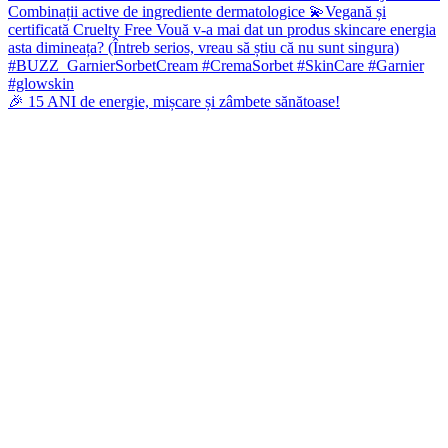
🎉 15 ANI de energie, mișcare și zâmbete sănătoase!