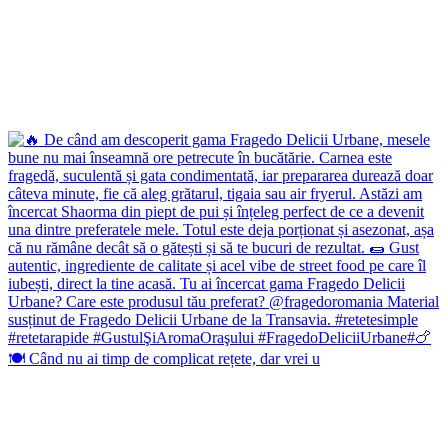
🍽️ Când nu ai timp de complicat rețete, dar vrei u