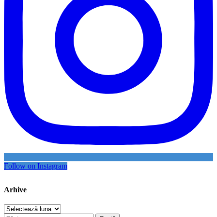
Follow on Instagram
Arhive
Arhive