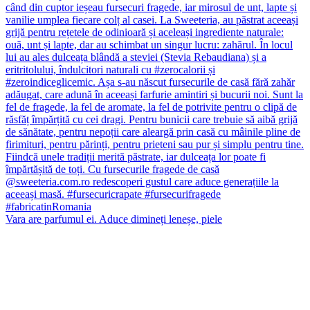
Vara are parfumul ei. Aduce dimineți leneșe, piele