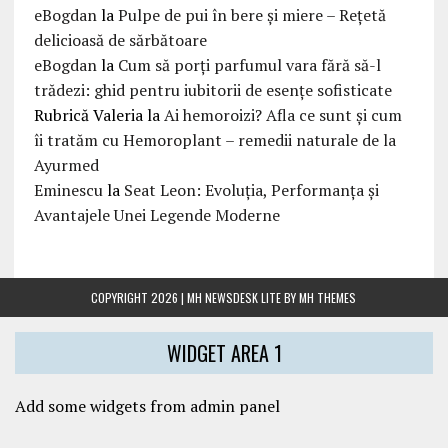
eBogdan
la
Pulpe de pui în bere și miere – Rețetă
delicioasă de sărbătoare
eBogdan
la
Cum să porți parfumul vara fără să-l
trădezi: ghid pentru iubitorii de esențe sofisticate
Rubrică Valeria
la
Ai hemoroizi? Afla ce sunt și cum
îi tratăm cu Hemoroplant – remedii naturale de la
Ayurmed
Eminescu
la
Seat Leon: Evoluția, Performanța și
Avantajele Unei Legende Moderne
COPYRIGHT 2026 | MH NEWSDESK LITE BY
MH THEMES
WIDGET AREA 1
Add some widgets from admin panel