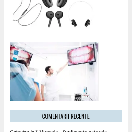
COMENTARII RECENTE
Octavian
la
3 Miracole – Suplimente naturale