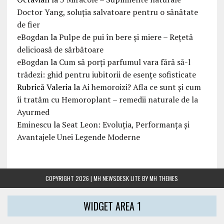
Doctor Yang, soluția salvatoare pentru o sănătate
de fier
eBogdan
la
Pulpe de pui în bere și miere – Rețetă
delicioasă de sărbătoare
eBogdan
la
Cum să porți parfumul vara fără să-l
trădezi: ghid pentru iubitorii de esențe sofisticate
Rubrică Valeria
la
Ai hemoroizi? Afla ce sunt și cum
îi tratăm cu Hemoroplant – remedii naturale de la
Ayurmed
Eminescu
la
Seat Leon: Evoluția, Performanța și
Avantajele Unei Legende Moderne
COPYRIGHT 2026 | MH NEWSDESK LITE BY
MH THEMES
WIDGET AREA 1