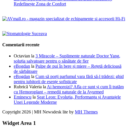
Redefinește Zona de Confort
Comentarii recente
Octavian
la
3 Miracole – Suplimente naturale Doctor Yang,
soluția salvatoare pentru o sănătate de fier
eBogdan
la
Pulpe de pui în bere și miere – Rețetă delicioasă
de sărbătoare
eBogdan
la
Cum să porți parfumul vara fără să-l trădezi: ghid
pentru iubitorii de esențe sofisticate
Rubrică Valeria
la
Ai hemoroizi? Afla ce sunt și cum îi tratăm
cu Hemoroplant – remedii naturale de la Ayurmed
Eminescu
la
Seat Leon: Evoluția, Performanța și Avantajele
Unei Legende Moderne
Copyright 2026 | MH Newsdesk lite by
MH Themes
Widget Area 1