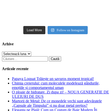
Load More
Follow on Instagram
Arhive
Arhive
Caută
după:
Articole recente
Papaya Loquat Trăiește un savuros moment tropical!
Chimia creierului: cum moleculele modelează gândurile,
emoțiile și comportamentul uman
O ploaie de hidratare. Zi dupa zi! – NOUA GENERATIE DE
ULEIURI DE DUS
Martorii de Metal: De ce monedele vechi sunt adevăratele
„Capsule ale Timpului” și nu doar metal prețios?
Eleganța pe Plajă: Cum un Costum de Baie Modern Îți