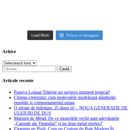
Load More
Follow on Instagram
Arhive
Arhive
Caută
după:
Articole recente
Papaya Loquat Trăiește un savuros moment tropical!
Chimia creierului: cum moleculele modelează gândurile,
emoțiile și comportamentul uman
O ploaie de hidratare. Zi dupa zi! – NOUA GENERATIE DE
ULEIURI DE DUS
Martorii de Metal: De ce monedele vechi sunt adevăratele
„Capsule ale Timpului” și nu doar metal prețios?
Eleganța pe Plajă: Cum un Costum de Baie Modern Îți