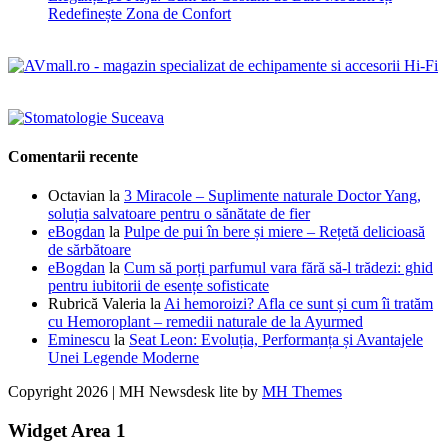
Redefinește Zona de Confort
Comentarii recente
Octavian
la
3 Miracole – Suplimente naturale Doctor Yang,
soluția salvatoare pentru o sănătate de fier
eBogdan
la
Pulpe de pui în bere și miere – Rețetă delicioasă
de sărbătoare
eBogdan
la
Cum să porți parfumul vara fără să-l trădezi: ghid
pentru iubitorii de esențe sofisticate
Rubrică Valeria
la
Ai hemoroizi? Afla ce sunt și cum îi tratăm
cu Hemoroplant – remedii naturale de la Ayurmed
Eminescu
la
Seat Leon: Evoluția, Performanța și Avantajele
Unei Legende Moderne
Copyright 2026 | MH Newsdesk lite by
MH Themes
Widget Area 1