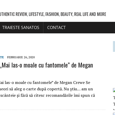
UTHENTIC REVIEW, LIFESTYLE, FASHION, BEAUTY, REAL LIFE AND MORE
TRAIESTE SANATOS
CONTACT
RTE
FEBRUARIE 26, 2020
„Mai las-o moale cu fantomele” de Megan
ai las-o moale cu fantomele” de Megan Crewe Se
eori să aleg o carte după copertă. Nu știu… am un
 scânteie și fără să citesc recomandările îmi spun că