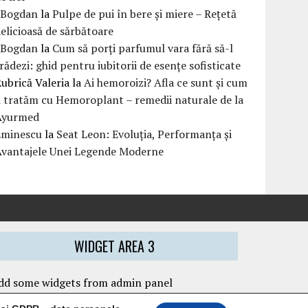
eBogdan
la
Pulpe de pui în bere și miere – Rețetă
elicioasă de sărbătoare
eBogdan
la
Cum să porți parfumul vara fără să-l
rădezi: ghid pentru iubitorii de esențe sofisticate
ubrică Valeria
la
Ai hemoroizi? Afla ce sunt și cum
i tratăm cu Hemoroplant – remedii naturale de la
Ayurmed
Eminescu
la
Seat Leon: Evoluția, Performanța și
Avantajele Unei Legende Moderne
WIDGET AREA 3
dd some widgets from admin panel