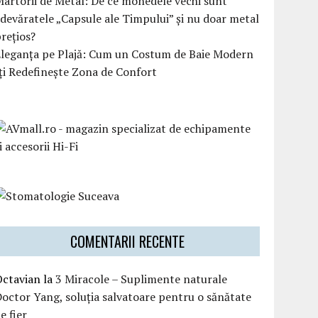
artorii de Metal: De ce monedele vechi sunt
devăratele „Capsule ale Timpului” și nu doar metal
rețios?
Eleganța pe Plajă: Cum un Costum de Baie Modern
ți Redefinește Zona de Confort
COMENTARII RECENTE
Octavian
la
3 Miracole – Suplimente naturale
octor Yang, soluția salvatoare pentru o sănătate
e fier