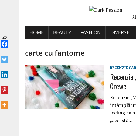
A
HOME
BEAUTY
FASHION
DIVERSE
23
carte cu fantome
RECENZIE CA
Recenzie 
Crewe
Recenzie „M
întâmplă un
feeling ca o
„această…