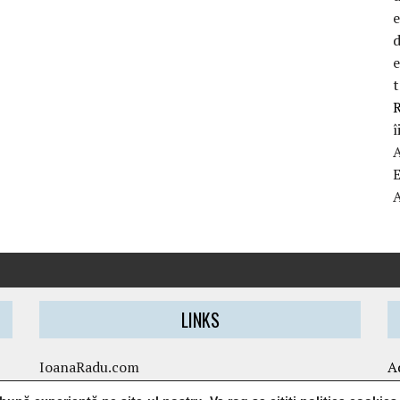
d
t
R
î
LINKS
IoanaRadu.com
A
caietul-cristinei.ro