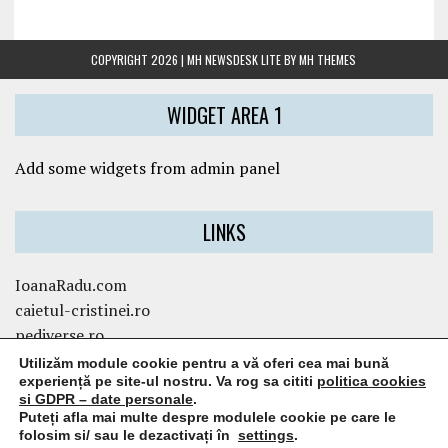
COPYRIGHT 2026 | MH NEWSDESK LITE BY
MH THEMES
WIDGET AREA 1
Add some widgets from admin panel
LINKS
IoanaRadu.com
caietul-cristinei.ro
pediverse.ro
Utilizăm module cookie pentru a vă oferi cea mai bună
experiență pe site-ul nostru. Va rog sa cititi
politica cookies
WIDGET AREA 3
si GDPR – date personale
.
Puteți afla mai multe despre modulele cookie pe care le
folosim si/ sau le dezactivați în
settings
.