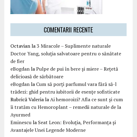
COMENTARII RECENTE
Octavian
la
3 Miracole – Suplimente naturale
Doctor Yang, soluția salvatoare pentru o sănătate
de fier
eBogdan
la
Pulpe de pui în bere și miere – Rețetă
delicioasă de sărbătoare
eBogdan
la
Cum să porți parfumul vara fără să-l
trădezi: ghid pentru iubitorii de esențe sofisticate
Rubrică Valeria
la
Ai hemoroizi? Afla ce sunt și cum
îi tratăm cu Hemoroplant – remedii naturale de la
Ayurmed
Eminescu
la
Seat Leon: Evoluția, Performanța și
Avantajele Unei Legende Moderne