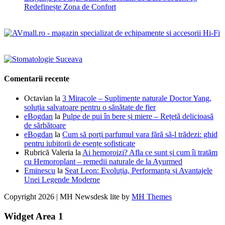
Redefinește Zona de Confort
Comentarii recente
Octavian
la
3 Miracole – Suplimente naturale Doctor Yang,
soluția salvatoare pentru o sănătate de fier
eBogdan
la
Pulpe de pui în bere și miere – Rețetă delicioasă
de sărbătoare
eBogdan
la
Cum să porți parfumul vara fără să-l trădezi: ghid
pentru iubitorii de esențe sofisticate
Rubrică Valeria
la
Ai hemoroizi? Afla ce sunt și cum îi tratăm
cu Hemoroplant – remedii naturale de la Ayurmed
Eminescu
la
Seat Leon: Evoluția, Performanța și Avantajele
Unei Legende Moderne
Copyright 2026 | MH Newsdesk lite by
MH Themes
Widget Area 1