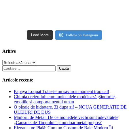
Load More
Follow on Instagram
Arhive
Arhive
Caută
după:
Articole recente
Papaya Loquat Trăiește un savuros moment tropical!
Chimia creierului: cum moleculele modelează gândurile,
emoțiile și comportamentul uman
O ploaie de hidratare. Zi dupa zi! – NOUA GENERATIE DE
ULEIURI DE DUS
Martorii de Metal: De ce monedele vechi sunt adevăratele
„Capsule ale Timpului” și nu doar metal prețios?
Eleganța pe Plajă: Cum un Costum de Baie Modern Îți