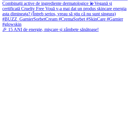
🎉 15 ANI de energie, mișcare și zâmbete sănătoase!