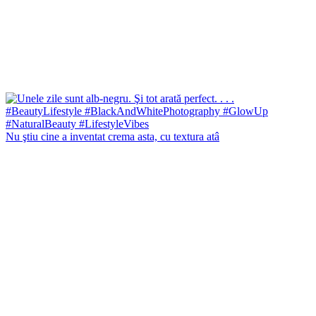
Nu ştiu cine a inventat crema asta, cu textura atâ