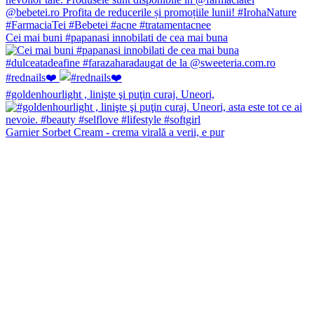
Cei mai buni #papanasi innobilati de cea mai buna
#rednails❤️
#goldenhourlight , linişte şi puţin curaj. Uneori,
Garnier Sorbet Cream - crema virală a verii, e pur