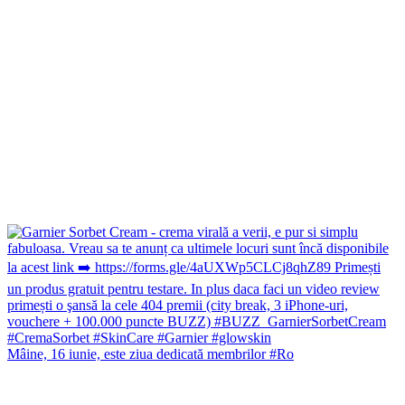
Mâine, 16 iunie, este ziua dedicată membrilor #Ro