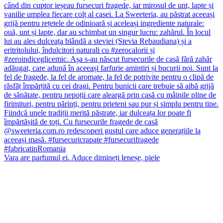
Vara are parfumul ei. Aduce dimineți leneșe, piele