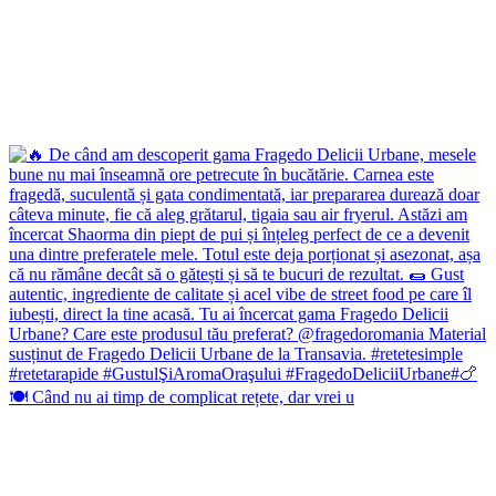
🍽️ Când nu ai timp de complicat rețete, dar vrei u