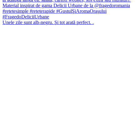
Unele zile sunt alb-negru. Şi tot arată perfect. .