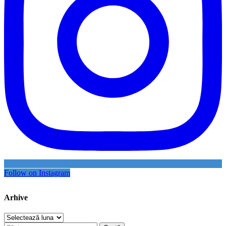
Follow on Instagram
Arhive
Arhive