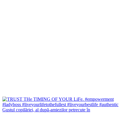
Gustul copilăriei, al după-amiezilor petrecute în