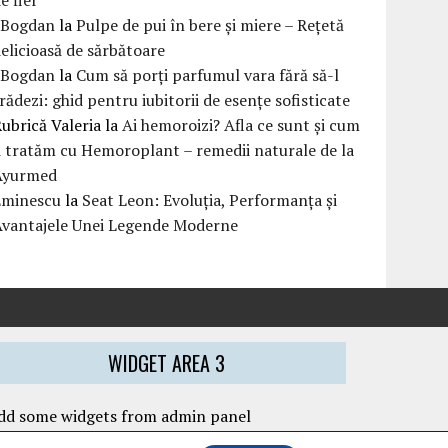
eBogdan
la
Pulpe de pui în bere și miere – Rețetă
elicioasă de sărbătoare
eBogdan
la
Cum să porți parfumul vara fără să-l
rădezi: ghid pentru iubitorii de esențe sofisticate
ubrică Valeria
la
Ai hemoroizi? Afla ce sunt și cum
i tratăm cu Hemoroplant – remedii naturale de la
Ayurmed
Eminescu
la
Seat Leon: Evoluția, Performanța și
Avantajele Unei Legende Moderne
WIDGET AREA 3
dd some widgets from admin panel