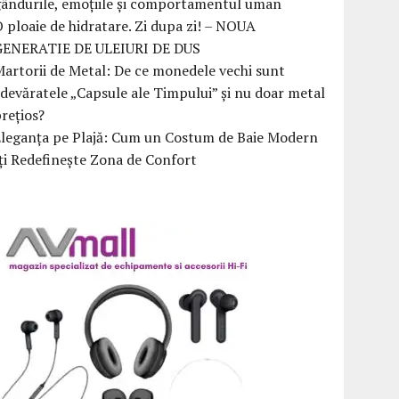
ândurile, emoțiile și comportamentul uman
 ploaie de hidratare. Zi dupa zi! – NOUA
GENERATIE DE ULEIURI DE DUS
artorii de Metal: De ce monedele vechi sunt
devăratele „Capsule ale Timpului” și nu doar metal
rețios?
Eleganța pe Plajă: Cum un Costum de Baie Modern
ți Redefinește Zona de Confort