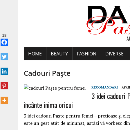
38
A
HOME
BEAUTY
FASHION
DIVERSE
Cadouri Paşte
RECOMANDARI
APRIL
3 idei cadouri 
încânte inima oricui
3 idei cadouri Paşte pentru femei – prețioase și el
este un gest atât de minunat, astăzi vă vorbesc di