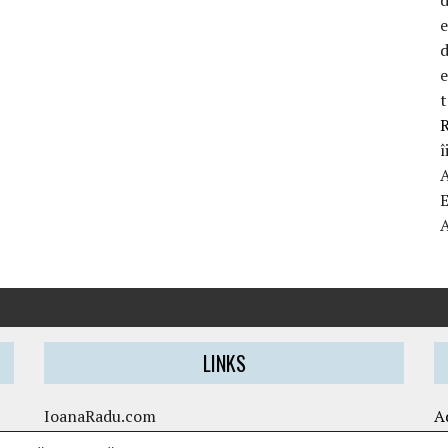
d
t
R
î
LINKS
IoanaRadu.com
A
caietul-cristinei.ro