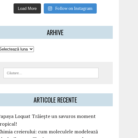
Follow on Instagram
Load More
ARHIVE
ARTICOLE RECENTE
Papaya Loquat Trăiește un savuros moment
ropical!
himia creierului: cum moleculele modelează