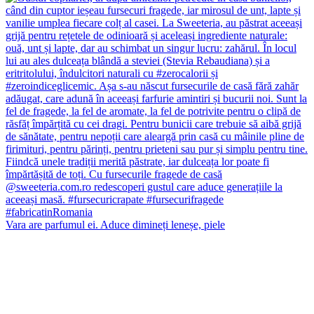
Vara are parfumul ei. Aduce dimineți leneșe, piele