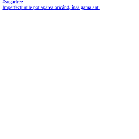
Imperfecțiunile pot apărea oricând, însă gama anti