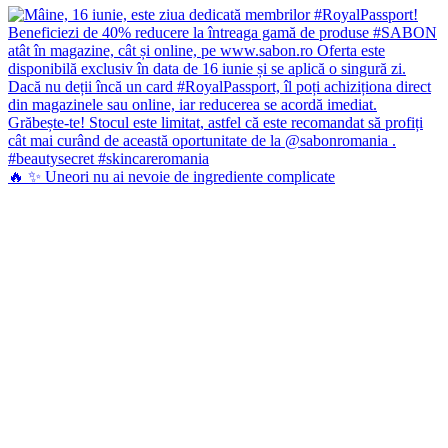
🔥 ✨ Uneori nu ai nevoie de ingrediente complicate