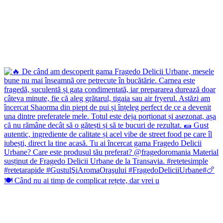
🍽️ Când nu ai timp de complicat rețete, dar vrei u