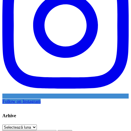
Follow on Instagram
Arhive
Arhive