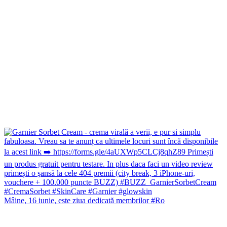
Mâine, 16 iunie, este ziua dedicată membrilor #Ro