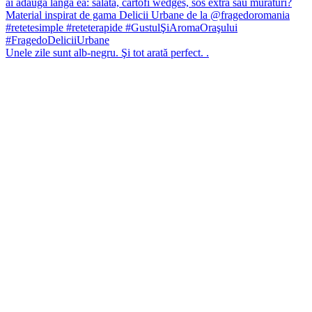
Unele zile sunt alb-negru. Şi tot arată perfect. .