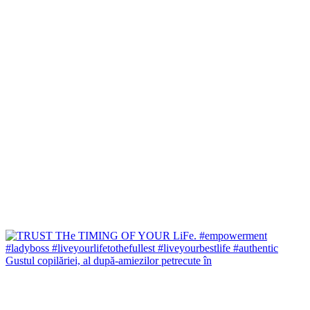
Gustul copilăriei, al după-amiezilor petrecute în