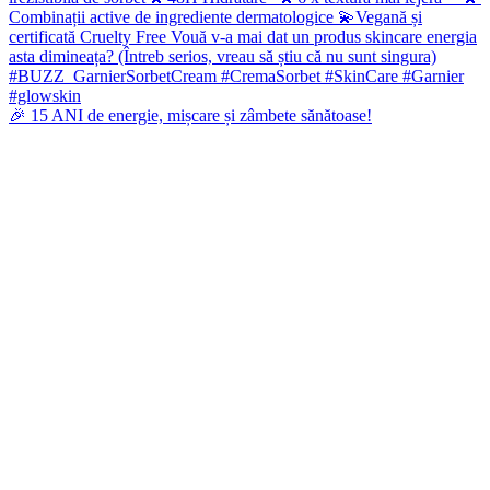
🎉 15 ANI de energie, mișcare și zâmbete sănătoase!