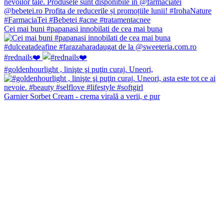
Cei mai buni #papanasi innobilati de cea mai buna
#rednails❤️
#goldenhourlight , linişte şi puţin curaj. Uneori,
Garnier Sorbet Cream - crema virală a verii, e pur