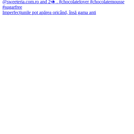
Imperfecțiunile pot apărea oricând, însă gama anti