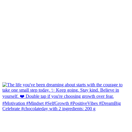
Celebrate #chocolateday with 2 ingredients: 200 g