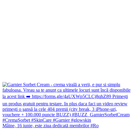
Mâine, 16 iunie, este ziua dedicată membrilor #Ro