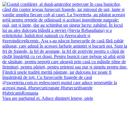
Vara are parfumul ei. Aduce dimineți leneșe, piele