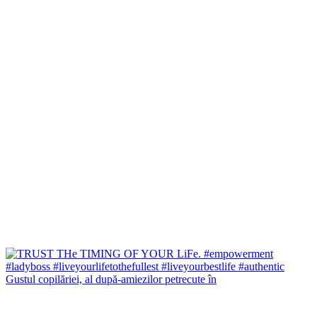
Gustul copilăriei, al după-amiezilor petrecute în