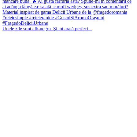
Unele zile sunt alb-negru. Şi tot arată perfect. .