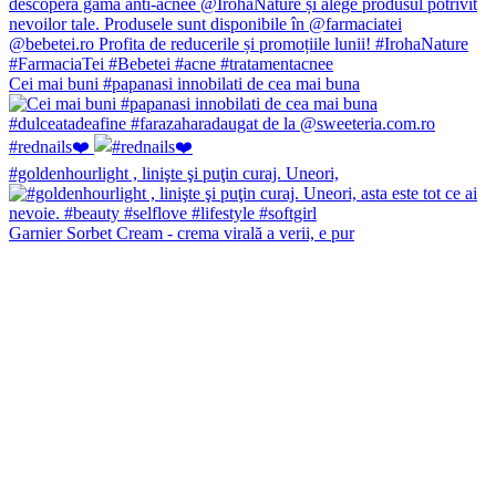
Cei mai buni #papanasi innobilati de cea mai buna
#rednails❤️
#goldenhourlight , linişte şi puţin curaj. Uneori,
Garnier Sorbet Cream - crema virală a verii, e pur