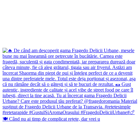
🍽️ Când nu ai timp de complicat rețete, dar vrei u