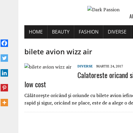
A
HOME
BEAUTY
FASHION
DIVERSE
bilete avion wizz air
DIVERSE
MARTIE 24, 2017
Calatoreste oricand si
low cost
Călătoreşte oricând şi oriunde cu bilete avion iefi
rapid şi sigur, oricând ne place, este de a alege o 