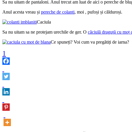
Sa nu uitam de pantaloni. Anul trecut am luat de aici o pereche de blugi
Anul acesta vreau și
pereche de colanti
, moi , pufoși și călduroși.
Caciula
Sa nu uitam sa ne protejam urechile de ger. O
căciulă draguță cu moț 
Ce spuneți? Voi cum va pregătiți de iarna?
1