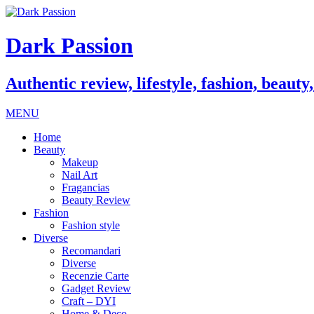
Dark Passion
Authentic review, lifestyle, fashion, beauty
MENU
Home
Beauty
Makeup
Nail Art
Fragancias
Beauty Review
Fashion
Fashion style
Diverse
Recomandari
Diverse
Recenzie Carte
Gadget Review
Craft – DYI
Home & Deco