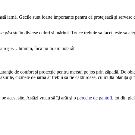
tă iarnă. Gecile sunt foarte importante pentru că protejează şi servesc ca
găsește în diverse culori și mărimi. Tot ce trebuie sa faceți este sa aleg
 cea roșie… hmmm, încă nu m-am hotărât.
aranţie de confort şi protecţie pentru mersul pe jos prin zăpadă. De obi
cazurile, cizmele de iarnă ar trebui să fie calduroase, cu multă blăniţă şi t
pe acest site. Astăzi vreau să îţi arăt şi o
pereche de pantofi
, tot din pi