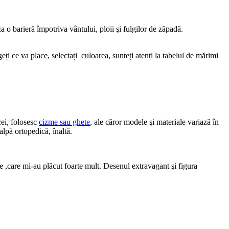
 o barieră împotriva vântului, ploii şi fulgilor de zăpadă.
eți ce va place, selectați culoarea, sunteți atenți la tabelul de mărimi
cei, folosesc
cizme sau ghete
, ale căror modele şi materiale variază în
alpă ortopedică, înaltă.
ele ,care mi-au plăcut foarte mult. Desenul extravagant şi figura