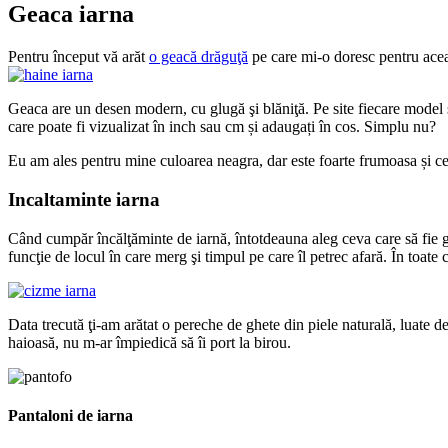
Geaca iarna
Pentru început vă arăt
o geacă drăguţă
pe care mi-o doresc pentru aceas
Geaca are un desen modern, cu glugă şi blăniţă. Pe site fiecare model se 
care poate fi vizualizat în inch sau cm și adaugați în cos. Simplu nu?
Eu am ales pentru mine culoarea neagra, dar este foarte frumoasa și
Incaltaminte iarna
Când cumpăr încălţăminte de iarnă, întotdeauna aleg ceva care să fie g
funcţie de locul în care merg şi timpul pe care îl petrec afară. În toate 
Data trecută ţi-am arătat o pereche de ghete din piele naturală, luate de 
haioasă, nu m-ar împiedică să îi port la birou.
Pantaloni de iarna