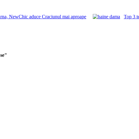
iarna, NewChic aduce Craciunul mai aproape
Top 3 t
ase"