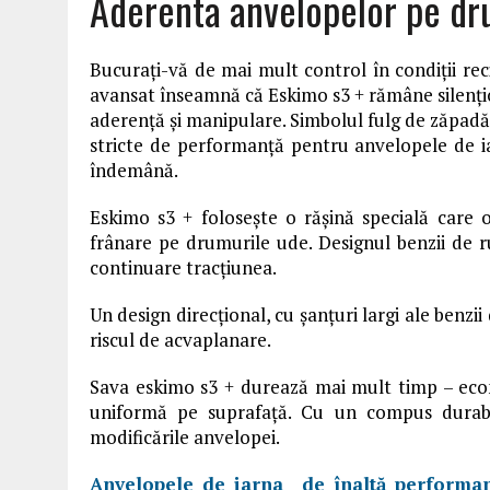
Aderenta anvelopelor pe dr
Bucurați-vă de mai mult control în condiții reci
avansat înseamnă că Eskimo s3 + rămâne silențios
aderență și manipulare. Simbolul fulg de zăpadă
stricte de performanță pentru anvelopele de i
îndemână.
Eskimo s3 + folosește o rășină specială care 
frânare pe drumurile ude. Designul benzii de 
continuare tracțiunea.
Un design direcțional, cu șanțuri largi ale benzi
riscul de acvaplanare.
Sava eskimo s3 + durează mai mult timp – econ
uniformă pe suprafață. Cu un compus durabil
modificările anvelopei.
Anvelopele de iarna de înaltă performa