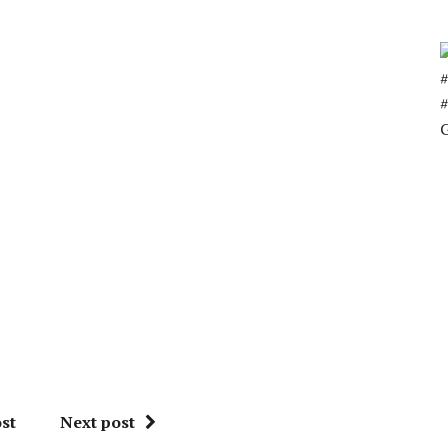
G
st
Next post