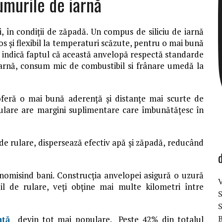
umurile de iarnă
, în condiții de zăpadă. Un compus de siliciu de iarnă
 și flexibil la temperaturi scăzute, pentru o mai bună
 indică faptul că această anvelopă respectă standarde
arnă, consum mic de combustibil si frânare umedă la
oferă o mai bună aderență și distanțe mai scurte de
rulare are margini suplimentare care îmbunătățesc în
i de rulare, dispersează efectiv apă și zăpadă, reducând
omisind bani. Construcția anvelopei asigură o uzură
V
 de rulare, veți obține mai multe kilometri între
S
B
nță
devin tot mai populare. Peste 42% din totalul