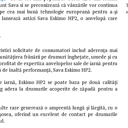
unt Sava si se preconizează că vânzările vor continua
ă pe cea mai bună tehnologie europeană pentru a-și
i lansează astăzi Sava Eskimo HP2, o anvelopă care
r
ristici solicitate de consumatori includ aderența mai
unătățirea frânării pe drumuri înghețate, umede și cu
rofitat de expertiza anvelopelor sale de iarnă pentru
nă de înaltă performanță, Sava Eskimo HP2.
e iarnă, Eskimo HP2 se poate baza pe două calități
rlig adera la drumurile acoperite de zăpadă pentru a
ulte raze generează o amprentă lungă și lărgită, cu o
i șosea, oferind un excelent de contact pe drumurile
ul.