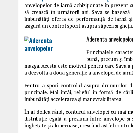
anvelopelor de iarnă achiziționate în prezent s
să crească în următorii ani. Sava se bazeaz
îmbunătăți oferta de performanță de iarnă ș
asigură un control sporit asupra zăpezii și gheții.
Aderenta anvelopelo
Principalele caracte
bună, precum și îmb
mazga. Acesta este motivul pentru care Sava a p
a dezvolta a doua generație a anvelopei de iar
Pentru a spori controlul asupra drumurilor d
principale. Mai întâi, relieful în formă de câ
îmbunătăți accelerarea și manevrabilitatea.
În al doilea rând, conturul anvelopei cu mai m
distribuție egală a presiunii între anvelope ș
înghețate și alunecoase, crescând astfel control